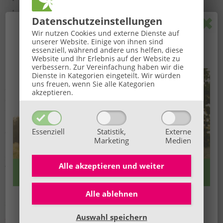
und vieles mehr
Eine Klangmassage ersetzt
keinen Arztbesuch, keine
Pop
Datenschutz­einstellungen
psychologische oder therapeutische Behandlung
, ist jedoch als
🌞
GROSSE BaBlü® Sommeraktion
🌞
begleitende Anwendung empfehlenswert.
Wir nutzen Cookies und externe Dienste auf
unserer Website. Einige von ihnen sind
Ihr Sommerbonus für Anmeldungen von 27.07. bis
essenziell, während andere uns helfen, diese
Website und Ihr Erlebnis auf der Website zu
16.08.2026.
Berufsausübung und Gewerbeberechtigung
verbessern.
Zur Vereinfachung haben wir die
Dienste in Kategorien eingeteilt. Wir würden
Die Klangmassage und Klangpunktur ist Teil des
freien
uns freuen, wenn Sie alle Kategorien
Gewerbes der Energetik.
Dieses können Sie nach Abschluss
akzeptieren.
der Ausbildung bei Ihrem Gewerbeamt anmelden. Mit diesem
Gewerbeschein ist es Ihnen möglich, klangenergetische
Behandlungen und andere energetische Methoden
Essenziell
Statistik,
Externe
anzubieten.
Marketing
Medien
Die Behandlung bereits bestehender körperlicher oder
seelischer Erkrankungen ist den
anerkannten Heil- und
Alle akzeptieren und
weiter
Therapieberufen
vorbehalten.
Alle ablehnen
👉 Hier alle Infos
Schlagwörter
Wir freuen uns auf dich!
Klangtherapie: Klangmassage & Klangpunktur
Auswahl speichern