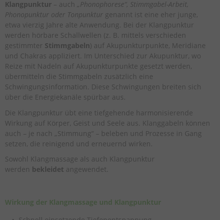
Klangpunktur
– auch
„Phonophorese“, Stimmgabel-Arbeit,
Phonopunktur oder Tonpunktur
genannt ist eine eher junge,
etwa vierzig Jahre alte Anwendung. Bei der Klangpunktur
werden hörbare Schallwellen (z. B. mittels verschieden
gestimmter
Stimmgabeln
) auf Akupunkturpunkte, Meridiane
und Chakras appliziert. Im Unterschied zur Akupunktur, wo
Reize mit Nadeln auf Akupunkturpunkte gesetzt werden,
übermitteln die Stimmgabeln zusätzlich eine
Schwingungsinformation. Diese Schwingungen breiten sich
über die Energiekanäle spürbar aus.
Die Klangpunktur übt eine tiefgehende harmonisierende
Wirkung auf Körper, Geist und Seele aus. Klanggabeln können
auch – je nach „Stimmung“ – beleben und Prozesse in Gang
setzen, die reinigend und erneuernd wirken.
Sowohl Klangmassage als auch Klangpunktur
werden
bekleidet
angewendet.
Wirkung der Klangmassage und Klangpunktur
Schnell einsetzende Tiefenentspannung