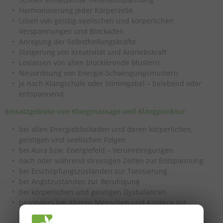
Harmonisierung jeder Körperzelle
Lösen von geistig-seelischen und körperlichen
Verspannungen und Blockaden
Anregung der Selbstheilungskräfte
Steigerung von Kreativität und Antriebskraft
Loslassen von alten blockierende Mustern
Neuordnung von Energie-Schwingungsmustern
Je nach Klangschale oder Stimmgabel – belebend oder
entspannend
Einsatzgebiete von Klangmassage und Klangpunktur
bei allen Energieblockaden und deren körperlichen,
geistigen und seelischen Folgen
bei Aura bzw. Energiefeld – Verunreinigungen
nach oder während stressigen Zeiten zur Entspannung
bei Erschöpfungszuständen zur Tonisierung
bei Angstzuständen zur Beruhigung
bei körperlichen und geistigen Dysbalancen
besonders bei älteren Menschen und Kindern zur
Stärkung und Anregung des Energieflusses