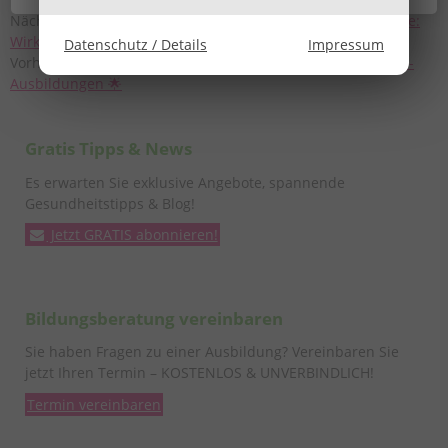
Nächster Beitrag:
Aromatherapie Ausbildung & Aromapflege:
Wirkung, Anwendung & Seminare
Datenschutz / Details
Impressum
Vorheriger Beitrag:
Über Kinesiologie & unsere Kinesiologie-
Ausbildungen 🌟
Gratis Tipps & News
Es erwarten Sie exklusive Angebote, spannende
Gesundheitstipps & Blog!
Jetzt GRATIS abonnieren!
Bildungsberatung vereinbaren
Sie haben Fragen zu einer Ausbildung? Vereinbaren Sie
jetzt Ihren Termin – KOSTENLOS & UNVERBINDLICH!
Termin vereinbaren