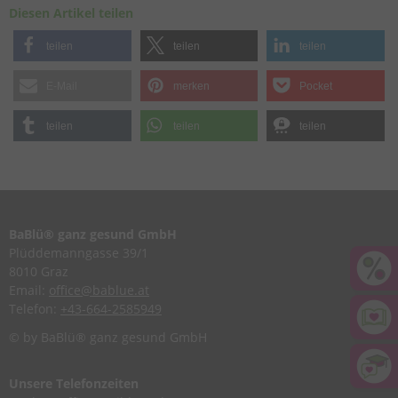
Diesen Artikel teilen
teilen
teilen
teilen
E-Mail
merken
Pocket
teilen
teilen
teilen
BaBlü® ganz gesund GmbH
Plüddemanngasse 39/1
8010 Graz
Email:
office@bablue.at
Telefon:
+43-664-2585949
© by BaBlü® ganz gesund GmbH
Unsere Telefonzeiten