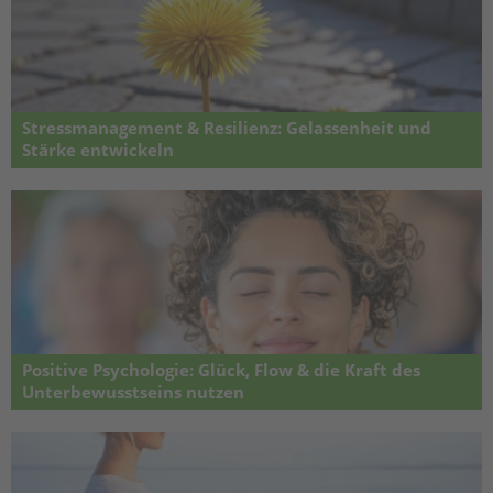
Stressmanagement & Resilienz: Gelassenheit und
Stärke entwickeln
Wie Sie gelassen bleiben – innere Stärke aufbauen – gesund mit
Belastungen umgehen. Online Seminar
Positive Psychologie: Glück, Flow & die Kraft des
Unterbewusstseins nutzen
Wie sie Ihre innere Ressourcen aktivieren – positive Energie entfalten
– das Leben im Flow erleben. Online Seminar