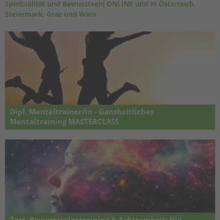
Spiritualität und Bewusstsein ONLINE und in Österreich,
Steiermark, Graz und Wien
Dipl. Mentaltrainer/in - Ganzheitliches
Mentaltraining MASTERCLASS
Ganzheitliche & neurowissenschaftlich basierte Diplom-
Expertenausbildung am aktuellen Wissensstand aus
Gehirnforschung & positiver Psychologie
Zert. Bewusstseinstraining & Achtsamkeit: Die