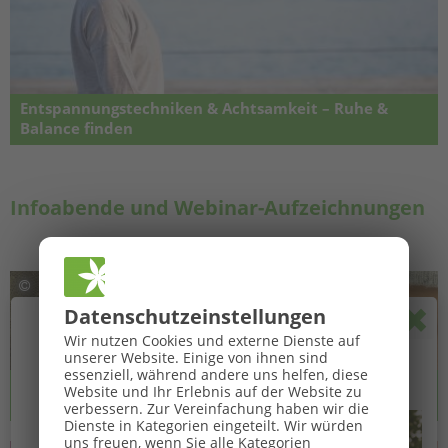
Entspannungstechniken & Achtsamkeit – Ruhe &
Balance finden
Wie sie Innere Ruhe finden – Stress abbauen – Kraftquellen im Alltag
aktivieren. Online Seminar
Infoabende und Webinar-Aufzeichnungen
Pop
Datenschutz­einstellungen
🌞
GROSSE BaBlü® Sommeraktion
🌞
Wir nutzen Cookies und externe Dienste auf
unserer Website. Einige von ihnen sind
Ihr Sommerbonus für Anmeldungen von 27.07. bis
essenziell, während andere uns helfen, diese
Infoabend: Ausbildungslehrgang zur Lebens- und
Website und Ihr Erlebnis auf der Website zu
16.08.2026.
Sozialberatung: Infoabend
verbessern.
Zur Vereinfachung haben wir die
Dienste in Kategorien eingeteilt. Wir würden
👉 Jetzt anschauen - für 0,00 Euro
uns freuen, wenn Sie alle Kategorien