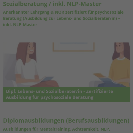
Sozialberatung / inkl. NLP-Master
Anerkannter Lehrgang & NQR zertifiziert für psychosoziale
Beratung (Ausbildung zur Lebens- und Sozialberater/in) –
inkl. NLP-Master
Dipl. Lebens- und Sozialberater/in - Zertifizierte
Ausbildung für psychosoziale Beratung
Berufsbegleitender Ausbildungslehrgang (6 Semester) in
Psychosozialer Beratung (Lebens- und Sozialberatung, LSB), WKO-
Zertifiziert: ZA-LSB 2025-006 PSB01 (20.09.2025 - 24.06.2028) inkl. NLP-
Diplomausbildungen (Berufsausbildungen)
Master-Practitioner-Zertifikate mit Siegel des ÖDV-NLP
Ausbildungen für Mentaltraining, Achtsamkeit, NLP,