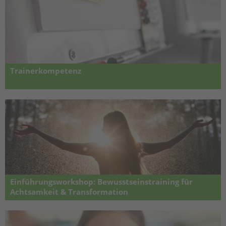
Trainerkompetenz
Basiswissen für die Planung und Gestaltung erfolgreicher Vorträge,
Workshops, Seminare und Übungen
Einführungsworkshop: Bewusstseinstraining für
Achtsamkeit & Transformation
Wagen Sie den ersten Schritt zu einem selbstbewussteren und
erfüllten Leben!