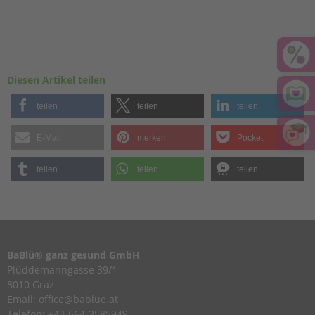
Diesen Artikel teilen
teilen
teilen
teilen
E-Mail
merken
Pocket
teilen
teilen
teilen
BaBlü® ganz gesund GmbH
Plüddemanngasse 39/1
8010 Graz
Email:
office@bablue.at
Telefon:
+43-664-2585949