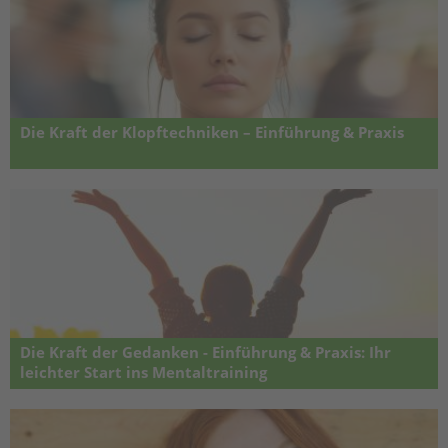
Die Kraft der Klopftechniken – Einführung & Praxis
Tagesseminar für emotionale Balance durch sanfte Stimulation von
Energiepunkten – Klopftechnik zur Stressbewältigung, Lösung
emotionaler Blockaden, Selbsthilfe, Glaubenssatzarbeit und
Resilienzförderung.
Die Kraft der Gedanken - Einführung & Praxis: Ihr
leichter Start ins Mentaltraining
Achtsamkeit leicht erklärt: Praktische Übungen, die Ihre Gedanken
lenken, Kopf & Alltag sofort entspannen – Grundausbildung