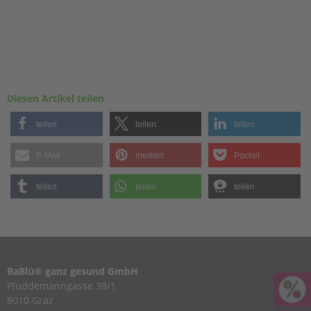
Diesen Artikel teilen
teilen
teilen
teilen
E-Mail
merken
Pocket
teilen
teilen
teilen
BaBlü® ganz gesund GmbH
Plüddemanngasse 39/1
8010 Graz