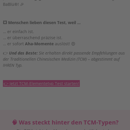
BaBlü®! 🎉
💥 Menschen lieben diesen Test, weil …
… er einfach ist.
… er überraschend präzise ist.
… er sofort
Aha-Momente
auslöst! 😍
👉
Und das Beste:
Sie erhalten direkt passende Empfehlungen aus
der Traditionellen Chinesischen Medizin (TCM) – abgestimmt auf
IHREN Typ.
👉 Jetzt TCM-Elementetyp Test starten!
🧠 Was steckt hinter den TCM-Typen?