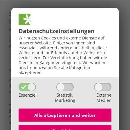
Sie beschäftigen sich bereits mit TCM-
Ernährung und möchten gleich tiefer
Pop
eintauchen?
Datenschutz­einstellungen
🌞
GROSSE BaBlü® Sommeraktion
🌞
Wir nutzen Cookies und externe Dienste auf
Dann sichern Sie sich unser exklusives
TCM Ernährungs-
unserer Website. Einige von ihnen sind
Webinar-Bundle für nur 49 €
(Öffnet in neuem Fenster)
Ihr Sommerbonus für Anmeldungen von 27.07. bis
essenziell, während andere uns helfen, diese
!
Website und Ihr Erlebnis auf der Website zu
16.08.2026.
verbessern.
Zur Vereinfachung haben wir die
Dienste in Kategorien eingeteilt. Wir würden
uns freuen, wenn Sie alle Kategorien
🎥 Inhalte des Bundles:
akzeptieren.
✔
„Ihr Stoffwechseltyp“
– Was den einen nährt, macht
den anderen krank
✔
„Diese 5 Frühstücksfehler machen Sie krank“
– mit
Essenziell
Statistik,
Externe
TCM-Ernährung gesund bleiben
Marketing
Medien
✔
„Hitze & Schwüle“
– Wie TCM-Ernährung im Sommer
ganzheitlich unterstützt
Alle akzeptieren und
weiter
✔
BONUS:
Aufzeichnungen zweier
Online-Infoabende
über