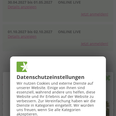
30.04.2027 bis 01.05.2027
ONLINE LIVE
Details
anzeigen
Jetzt anmelden!
01.10.2027 bis 02.10.2027
ONLINE LIVE
Details
anzeigen
Jetzt anmelden!
Pop
Datenschutz­einstellungen
🌞
GROSSE BaBlü® Sommeraktion
🌞
Wir nutzen Cookies und externe Dienste auf
unserer Website. Einige von ihnen sind
Bewusstsein & Manifestation
Ihr Sommerbonus für Anmeldungen von 27.07. bis
essenziell, während andere uns helfen, diese
Website und Ihr Erlebnis auf der Website zu
16.08.2026.
Durch die Meisterklasse habe ich überhaupt erst einen
verbessern.
Zur Vereinfachung haben wir die
Zugang zu mir selbst, und zu meinem Herzen, zu meinen
Dienste in Kategorien eingeteilt. Wir würden
Gefühlen gefunden und darf mich weiter üben. Ich bin mir
uns freuen, wenn Sie alle Kategorien
meiner Schöpferkraft bewusst geworden und habe gelernt
akzeptieren.