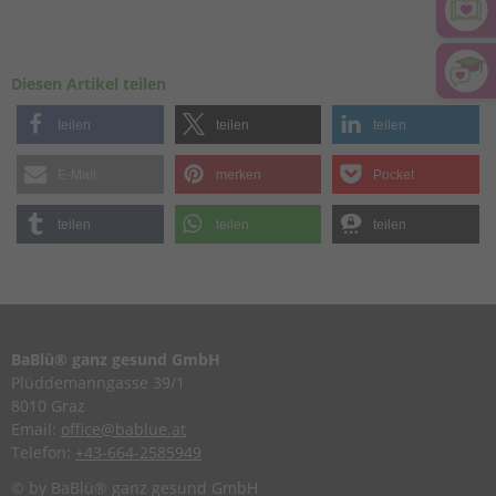
Diesen Artikel teilen
teilen
teilen
teilen
E-Mail
merken
Pocket
teilen
teilen
teilen
BaBlü® ganz gesund GmbH
Plüddemanngasse 39/1
8010 Graz
Email:
office@bablue.at
Telefon:
+43-664-2585949
© by BaBlü® ganz gesund GmbH