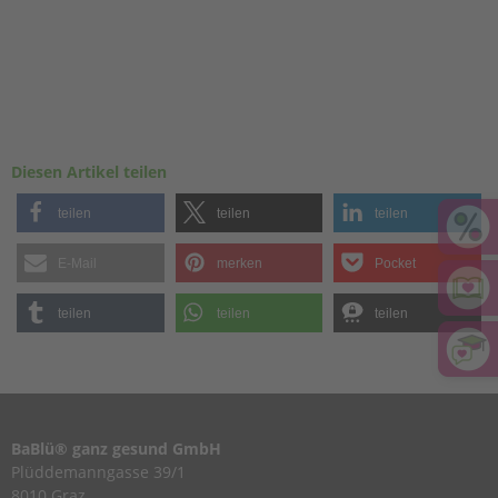
Diesen Artikel teilen
teilen
teilen
teilen
E-Mail
merken
Pocket
teilen
teilen
teilen
BaBlü® ganz gesund GmbH
Plüddemanngasse 39/1
8010 Graz