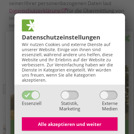
seiner/ihrer personenbezogenen Daten laut
Datenschutzerklärung
für die Übermittlung von
Info- und Marketingmitteilungen (Gratis-Webinare,
Infoabende, Gesundheitstipps, Aktionen, etc.) via
Mail zu. Kontaktaufnahme erfolgt über
Po
Datenschutz­einstellungen
automatisierte (E-Mail) und nicht-automatisierte
🌞
GROSSE BaBlü® Sommeraktion
🌞
Wir nutzen Cookies und externe Dienste auf
(postalisch, telefonisch) Systeme. Durch die
unserer Website. Einige von ihnen sind
Ihr Sommerbonus für Anmeldungen von 27.07. bis
essenziell, während andere uns helfen, diese
Teilnahme am Gratis-Webinar können zudem Ihre
Website und Ihr Erlebnis auf der Website zu
16.08.2026.
Daten für Moderatoren und andere Teilnehmer der
verbessern.
Zur Vereinfachung haben wir die
Veranstaltung sichtbar sein, z.B. in der
Dienste in Kategorien eingeteilt. Wir würden
uns freuen, wenn Sie alle Kategorien
Teilnehmerliste oder bei der Nutzung des Chats.
*
akzeptieren.
Essenziell
Statistik,
Externe
Marketing
Medien
Alle akzeptieren und
weiter