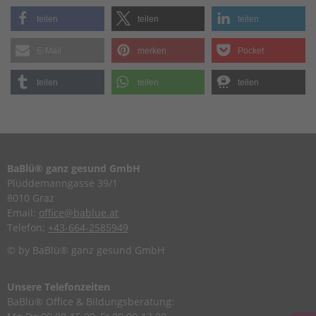
teilen
teilen
teilen
E-Mail
merken
Pocket
teilen
teilen
teilen
BaBlü® ganz gesund GmbH
Plüddemanngasse 39/1
8010 Graz
Email:
office@bablue.at
Telefon:
+43-664-2585949
© by BaBlü® ganz gesund GmbH
Unsere Telefonzeiten
BaBlü® Office & Bildungsberatung: