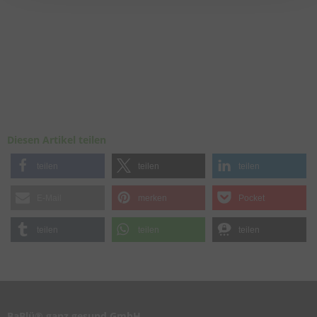
Diesen Artikel teilen
teilen
teilen
teilen
E-Mail
merken
Pocket
teilen
teilen
teilen
BaBlü® ganz gesund GmbH