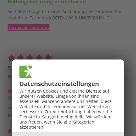
Bildungsberatung vereinbaren
Sie haben Fragen zu einer Ausbildung? Vereinbaren Sie
jetzt Ihren Termin – KOSTENLOS & UNVERBINDLICH!
Termin vereinbaren
5 / 5 Sterne
aus insgesamt
1163
Bewertungen
Datenschutz­einstellungen
Wir nutzen Cookies und externe Dienste auf
unserer Website. Einige von ihnen sind
Sehr gut!
essenziell, während andere uns helfen, diese
Website und Ihr Erlebnis auf der Website zu
Wieder ein tolles Seminar! Super!
verbessern.
Zur Vereinfachung haben wir die
Ursula S.
Aschbach-Markt
Dienste in Kategorien eingeteilt. Wir würden
uns freuen, wenn Sie alle Kategorien
akzeptieren.