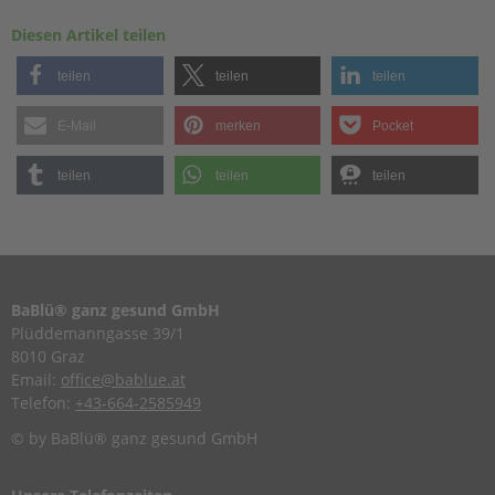
Diesen Artikel teilen
teilen
teilen
teilen
E-Mail
merken
Pocket
teilen
teilen
teilen
BaBlü® ganz gesund GmbH
Plüddemanngasse 39/1
8010 Graz
Email:
office@bablue.at
Telefon:
+43-664-2585949
© by BaBlü® ganz gesund GmbH