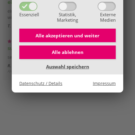
einmaliges Seminar
einmaliges Seminar mit toller Praxiserfahrung! Gerne
Essenziell
Statistik,
Externe
wieder!
Marketing
Medien
T. M.
Alle akzeptieren und
weiter
super Kurs
Alle ablehnen
sehr praktisch, viel zum Mitnehmen
R. B.
Auswahl speichern
Aromatherapie - Aromapflege - Kosmetikherstellung
Datenschutz / Details
Impressum