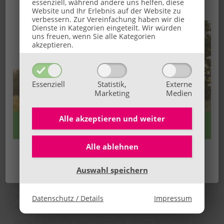
Ihr Sommerbonus für Anmeldungen von 27.07. bis
essenziell, während andere uns helfen, diese
Website und Ihr Erlebnis auf der Website zu
16.08.2026.
verbessern.
Zur Vereinfachung haben wir die
Dienste in Kategorien eingeteilt. Wir würden
uns freuen, wenn Sie alle Kategorien
akzeptieren.
Essenziell
Statistik,
Externe
Marketing
Medien
Alle akzeptieren und
weiter
Schritt 4: Vom Plan ins Tun – Motivation, die
bleibt
Alle ablehnen
👉 Hier alle Infos
Viele Pläne scheitern nicht an der Idee, sondern an der
Wir freuen uns auf dich!
Umsetzung. Darum:
plane
realistisch
und
mit Freude
.
Auswahl speichern
Ein guter Plan fühlt sich nicht eng an – sondern wie ein
Versprechen an dich selbst. Er motiviert, weil du weißt:
Datenschutz / Details
Impressum
Ich hab’s in der Hand.
Halte regelmäßig inne, überprüfe deinen Fortschritt und