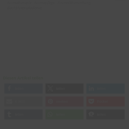
Aromatherapie - Aromapflege - Kosmetikherstellung,
Bachblütenakademie
Diesen Artikel teilen
teilen
teilen
teilen
E-Mail
merken
Pocket
teilen
teilen
teilen