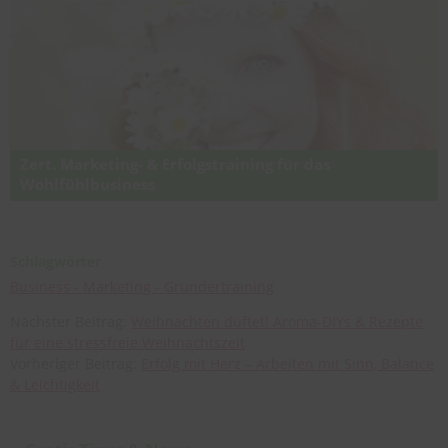
Business, das dich erfüllt. Damit dein Wohlfühlbusiness mit Herz &
Leichtigkeit wächst.
Zert. Marketing- & Erfolgstraining für das
Wohlfühlbusiness
Online-Ausbildung für Marketing & Werbung für Energetiker,
Aromapraktiker, Kinesiologen, Gesundheitsberufe,
Ernährungsberater u.a. für mehr Erfolg in der Gesundheits- &
Schlagwörter
Wellnessbranche
Business - Marketing - Gründertraining
Nächster Beitrag:
Weihnachten duftet! Aroma-DIYs & Rezepte
für eine stressfreie Weihnachtszeit
Vorheriger Beitrag:
Erfolg mit Herz – Arbeiten mit Sinn, Balance
& Leichtigkeit