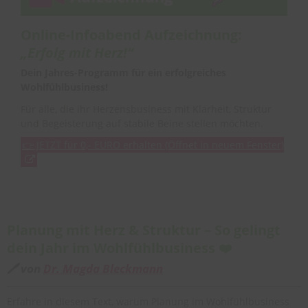
Online-Infoabend Aufzeichnung:
„Erfolg mit Herz!“
Dein Jahres-Programm für ein erfolgreiches
Wohlfühlbusiness!
Für alle, die ihr Herzensbusiness mit Klarheit, Struktur
und Begeisterung auf stabile Beine stellen möchten.
👉 JETZT für 0,- EURO erhalten
(Öffnet in neuem Fenster)
Planung mit Herz & Struktur – So gelingt
dein Jahr im Wohlfühlbusiness ❤️
🖊 von
Dr. Magda Bleckmann
Erfahre in diesem Text, warum Planung im Wohlfühlbusiness