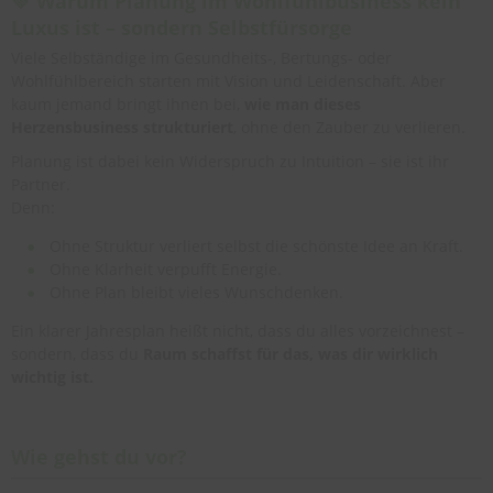
💚 Warum Planung im Wohlfühlbusiness kein
Luxus ist – sondern Selbstfürsorge
Viele Selbständige im Gesundheits-, Bertungs- oder
Wohlfühlbereich starten mit Vision und Leidenschaft. Aber
kaum jemand bringt ihnen bei,
wie man dieses
Herzensbusiness strukturiert
, ohne den Zauber zu verlieren.
Planung ist dabei kein Widerspruch zu Intuition – sie ist ihr
Partner.
Denn:
Ohne Struktur verliert selbst die schönste Idee an Kraft.
Ohne Klarheit verpufft Energie.
Ohne Plan bleibt vieles Wunschdenken.
Ein klarer Jahresplan heißt nicht, dass du alles vorzeichnest –
sondern, dass du
Raum schaffst für das, was dir wirklich
wichtig ist.
Wie gehst du vor?