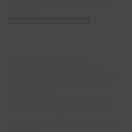
„Ich will mein Business
bewusst führen
– nicht nur
funktionieren.“
➡️ Hier mehr erfahren und Platz sichern
❓
FAQ – Häufige Fragen zur
Jahresplanung & zum Workshop
Wie unterscheidet sich Plan4Success von anderen
Planungsworkshops?
Er verbindet Strategie mit Herz – du planst nicht nur
Zahlen und Termine, sondern dein ganzes Jahr im
Einklang mit deiner Energie und Vision.
Ich bin gerade am Anfang meiner Selbständigkeit – ist
das sinnvoll?