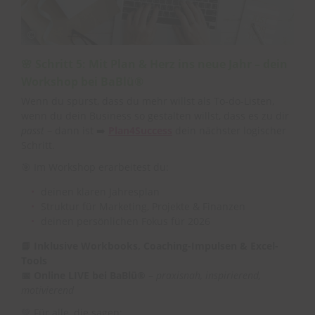
🌸 Schritt 5: Mit Plan & Herz ins neue Jahr – dein
Workshop bei BaBlü®
Wenn du spürst, dass du mehr willst als To-do-Listen,
wenn du dein Business so gestalten willst, dass es zu dir
passt
– dann ist ➡️
Plan4Success
dein nächster logischer
Schritt.
🎯 Im Workshop erarbeitest du:
deinen klaren Jahresplan
Struktur für Marketing, Projekte & Finanzen
deinen persönlichen Fokus für 2026
📘 Inklusive Workbooks, Coaching-Impulsen & Excel-
Tools
📅 Online LIVE bei BaBlü®
–
praxisnah, inspirierend,
motivierend
💚 Für alle, die sagen: