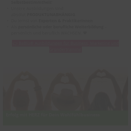
Selbstbestimmtheit
!
Unsere Ausbildungen sind
absolut
PRODUKTUNABHÄNGIG
.
Du lernst von
Experten & Praktikerinnen
Als
persönliche oder berufliche Weiterbildung
–
persönlich und beruflich WACHSEN. 💖
👉 BaBlü® Ausbildungen für Business, Marketing und
Gründertraining
Erfolg mit HERZ für Dein Wohlfühlbusiness
12 Monate Inspiration, Umsetzung & Gemeinschaft – für ein