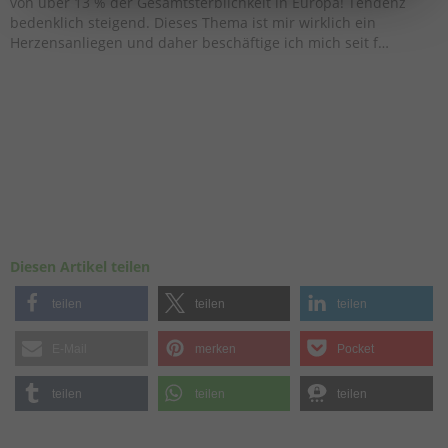
von über 13 % der Gesamtsterblichkeit in Europa! Tendenz
bedenklich steigend. Dieses Thema ist mir wirklich ein
Herzensanliegen und daher beschäftige ich mich seit f…
Diesen Artikel teilen
teilen
teilen
teilen
E-Mail
merken
Pocket
teilen
teilen
teilen