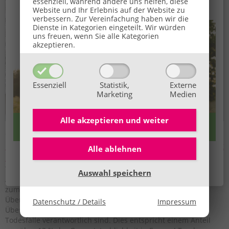
Ihr Sommerbonus für Anmeldungen von 27.07. bis
essenziell, während andere uns helfen, diese
Website und Ihr Erlebnis auf der Website zu
16.08.2026.
verbessern.
Zur Vereinfachung haben wir die
Dienste in Kategorien eingeteilt. Wir würden
uns freuen, wenn Sie alle Kategorien
akzeptieren.
Essenziell
Statistik,
Externe
Marketing
Medien
Alle akzeptieren und
weiter
25. Juni 2025
Übergewicht als Symptom: Wenn die Seele dick
Alle ablehnen
👉 Hier alle Infos
macht & schlank mit Bachblüten?
Wir freuen uns auf dich!
Trotz unzähliger Diätenvorschriften, Abnehm-Ratgeber,
Auswahl speichern
Abnehmpillen, Diätshakes, Sportprogramme und Methoden
zum Abnehmen leiden immer mehr Menschen an
Übergewicht? Neueste Schätzungen gehen davon aus, dass
Datenschutz / Details
Impressum
Übergewicht & Adipositas jährlich für mehr als 1,2 Mio.
Todesfälle verantwortlich sind. Dies entspricht einem Anteil