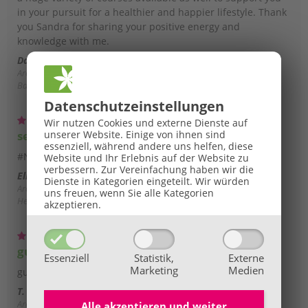
in your pursuit for a healthier and happier lifestyle. Thank
you Sandra for sharing your positive energy and
knowledge with me.
Darci S.
Graz-Straßgang
Aromatherapie - Aromapflege - Kosmetikherstellung,
Bachblütenakademie, Feng-Shui - Radiästhesie -
Lebensraumconsulting, Iridologie - Irisdiagnose, Kinesiologie - Cranio
Datenschutz­einstellungen
Sacral, Klangmassage - Klangpunktur, Kräuterkunde - Heilpflanzen -
Wir nutzen Cookies und externe Dienste auf
Heilpilze - TEM - Waldbaden - Spagyrik, Schüssler Salze -
sehr gute Organisation, Top Seminare
unserer Website. Einige von ihnen sind
Mineralstoffberatung, TCM - TCM-Ernährung - Stoffwechseltypen,
essenziell, während andere uns helfen, diese
Therapeutic Touch - Energiearbeit, Tierakademie
#NAME?
Website und Ihr Erlebnis auf der Website zu
verbessern.
Zur Vereinfachung haben wir die
Elisabeth G.
Graz-Liebenau, 8041
Dienste in Kategorien eingeteilt. Wir würden
Aromatherapie - Aromapflege - Kosmetikherstellung, Kräuterkunde -
uns freuen, wenn Sie alle Kategorien
Heilpflanzen - Heilpilze - TEM - Waldbaden - Spagyrik
akzeptieren.
gut zur Vertiefung der Thematik
Essenziell
Statistik,
Externe
Marketing
Medien
gute Ergänzung zu Ausbildung "Dipl. Aromafachfrau"
T. M.
Klagenfurt-Viktring, 9073
Aromatherapie - Aromapflege - Kosmetikherstellung
Alle akzeptieren und
weiter