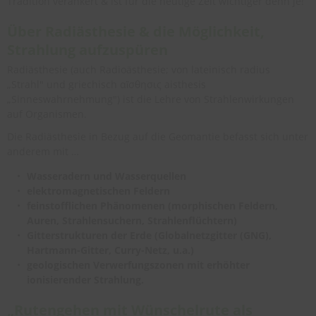
Tradition verankert & ist für die heutige Zeit wichtiger denn je!
Über Radiästhesie & die Möglichkeit,
Strahlung aufzuspüren
Radiästhesie (auch Radioästhesie; von lateinisch radius
„Strahl" und griechisch αἴσθησις aisthesis
„Sinneswahrnehmung") ist die Lehre von Strahlenwirkungen
auf Organismen.
Die Radiästhesie in Bezug auf die Geomantie befasst sich unter
anderem mit …
Wasseradern und Wasserquellen
elektromagnetischen Feldern
feinstofflichen Phänomenen (morphischen Feldern,
Auren, Strahlensuchern, Strahlenflüchtern)
Gitterstrukturen der Erde (Globalnetzgitter (GNG),
Hartmann-Gitter, Curry-Netz, u.a.)
geologischen Verwerfungszonen mit erhöhter
ionisierender Strahlung.
„Rutengehen mit Wünschelrute als