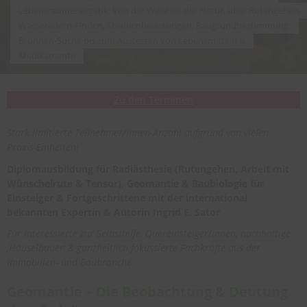
Lebensraumenergetik: Von der Weisheit der Natur, über Rutengehen,
Wasseradern-Finden, Strahlenbelastungen, Baugrundbestimmung,
Brunnen-Suche bis zum Austesten von Lebensmitteln &
Medikamente
Zu den Terminen
Stark limitierte Teilnehmer/innen-Anzahl aufgrund von vielen
Praxis-Einheiten!
Diplomausbildung für Radiästhesie (Rutengehen, Arbeit mit
Wünschelrute & Tensor), Geomantie & Baubiologie für
Einsteiger & Fortgeschrittene mit der international
bekannten Expertin & Autorin Ingrid E. Sator
Für Interessierte zur Selbsthilfe, Quereinsteiger/innen, nachhaltige
‚Häuselbauer‘ & ganzheitlich fokussierte Fachkräfte aus der
Immobilien- und Baubranche
Geomantie – Die Beobachtung & Deutung