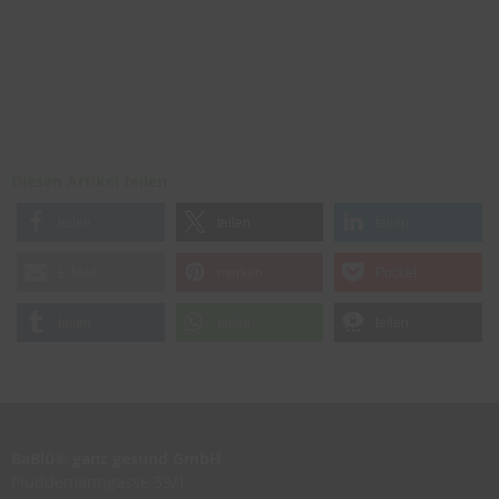
Diesen Artikel teilen
teilen
teilen
teilen
E-Mail
merken
Pocket
teilen
teilen
teilen
BaBlü® ganz gesund GmbH
Plüddemanngasse 39/1