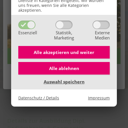
Dienste in Kategorien eingeteilt. Wir würden
uns freuen, wenn Sie alle Kategorien
akzeptieren.
Essenziell
Statistik,
Externe
Marketing
Medien
Alle akzeptieren und
weiter
Alle ablehnen
👉 Hier alle Infos
Wir freuen uns auf dich!
Auswahl speichern
Datenschutz / Details
Impressum
Details zur Ausbildung Dipl.