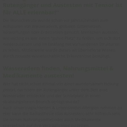
Rutengänger und Austesten mit Tensor ist
für ALLE erlernbar!“
Die Wünschelrute wurde schon vor Jahrtausenden zum
Aufspüren von Wasseradern, globalen Gitternetzen,
Verwerfungen oder Erdstrahlen genutzt. Menschen wussten,
wie wichtig es war einen "guten Platz" zu finden, um sich dort
niederzulassen und im Einklang mit vorhandenen Strukturen
zu leben. Mittlerweile wurde dieses alt überlieferte Wissen
durch neueste wissenschaftliche Erkenntnisse bestätigt.
Wasseradern finden, Nahrungsmittel &
Medikamente austesten!
Wer hat nicht schon einmal von einer wundersamen Heilung
gehört, nachdem ein Rutengänger unter dem Bett eine
Wasserader entdeckte und der Schlafplatz in einen
strahlungsfreien Bereich verlegt wurde?
Auch Unverträglichkeiten & Lebensmittel-Allergien nehmen zu.
Hier kann die Radiästhesie (das Austesten) sehr hilfreich sein.
Sie lernen Nahrungsmittel oder auch Medikamente
energetisch auf ihre Verträglichkeit zu testen.