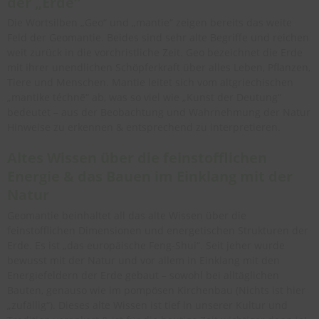
der „Erde“
Die Wortsilben „Geo“ und „mantie“ zeigen bereits das weite
Feld der Geomantie. Beides sind sehr alte Begriffe und reichen
weit zurück in die vorchristliche Zeit. Geo bezeichnet die Erde
mit ihrer unendlichen Schöpferkraft über alles Leben, Pflanzen,
Tiere und Menschen. Mantie leitet sich vom altgriechischen
„mantike téchnē“ ab, was so viel wie „Kunst der Deutung“
bedeutet – aus der Beobachtung und Wahrnehmung der Natur
Hinweise zu erkennen & entsprechend zu interpretieren.
Altes Wissen über die feinstofflichen
Energie & das Bauen im Einklang mit der
Natur
Geomantie beinhaltet all das alte Wissen über die
feinstofflichen Dimensionen und energetischen Strukturen der
Erde. Es ist „das europäische Feng-Shui“. Seit jeher wurde
bewusst mit der Natur und vor allem in Einklang mit den
Energiefeldern der Erde gebaut – sowohl bei alltäglichen
Bauten, genauso wie im pompösen Kirchenbau (Nichts ist hier
„zufällig“). Dieses alte Wissen ist tief in unserer Kultur und