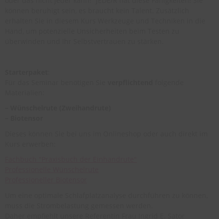
oder das nicht jeder kann!“ JEDE/R hat diese Fähigkeiten! Sie
können beruhigt sein, es braucht kein Talent. Zusätzlich
erhalten Sie in diesem Kurs Werkzeuge und Techniken in die
Hand, um potenzielle Unsicherheiten beim Testen zu
überwinden und Ihr Selbstvertrauen zu stärken.
Starterpaket
:
Für das Seminar benötigen Sie
verpflichtend
folgende
Materialien:
– Wünschelrute (Zweihandrute)
– Biotensor
Dieses können Sie bei uns im Onlineshop oder auch direkt im
Kurs erwerben:
Fachbuch "Praxisbuch der Einhandrute"
Professionelle Wünschelrute
Professioneller Biotensor
Um eine optimale Schlafplatzanalyse durchführen zu können,
muss die Strombelastung gemessen werden.
Daher empfiehlt unsere Referentin Frau Ingrid E. Sator