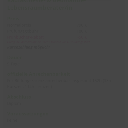
Radiästhesie- & Geomantie-
Lebensraumberater/in
Preis
Normalpreis
790 €
Prüfungsgebühr
180 €
Frühbucher-Rabatt
-50 €
Gültig bei Anmeldung bis sechs Monate vor Ausbildungsstart.
Ratenzahlung möglich!
Dauer
5 Tage
offizielle Anrechenbarkeit
Für Bildungskarenz anrechenbar insgesamt 152h (38h
Kurszeit, 114h Lernzeit)
Abschluss
Diplom
Voraussetzungen
keine