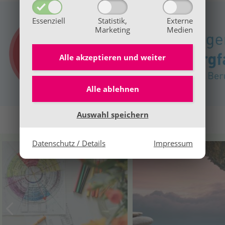
Essenziell
Statistik,
Externe
Marketing
Medien
Alle akzeptieren und
weiter
👉 Hier alle Infos
Alle ablehnen
Wir freuen uns auf dich!
Auswahl speichern
Datenschutz / Details
Impressum