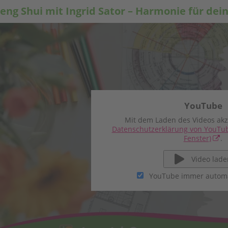
eng Shui mit Ingrid Sator – Harmonie für de
YouTube
Mit dem Laden des Videos akz
Datenschutzerklärung von YouTu
Fenster)
.
Video lade
YouTube immer automa