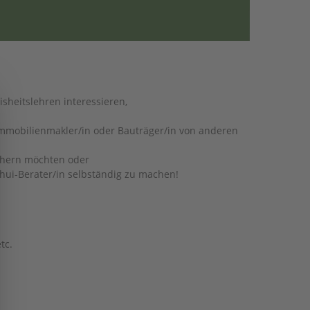
sheitslehren interessieren,
 Immobilienmakler/in oder Bauträger/in von anderen
Popup schließen
ichern möchten oder
Shui-Berater/in selbständig zu machen!
tc.