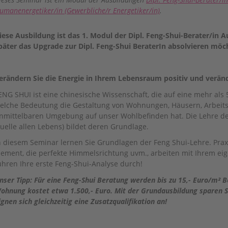
umanenergetiker/in (Gewerbliche/r Energetiker/in)
.
iese Ausbildung ist das 1. Modul der Dipl. Feng-Shui-Berater/in
päter das Upgrade zur Dipl. Feng-Shui BeraterIn absolvieren möc
erändern Sie die Energie in Ihrem Lebensraum positiv und veränd
ENG SHUI ist eine chinesische Wissenschaft, die auf eine mehr als 50
elche Bedeutung die Gestaltung von Wohnungen, Häusern, Arbeits
nmittelbaren Umgebung auf unser Wohlbefinden hat. Die Lehre des
uelle allen Lebens) bildet deren Grundlage.
n diesem Seminar lernen Sie Grundlagen der Feng Shui-Lehre. Praxi
lement, die perfekte Himmelsrichtung uvm., arbeiten mit Ihrem 
ühren Ihre erste Feng-Shui-Analyse durch!
nser Tipp: Für eine Feng-Shui Beratung werden bis zu 15,- Euro/m² 
ohnung kostet etwa 1.500,- Euro. Mit der Grundausbildung sparen Si
ignen sich gleichzeitig eine Zusatzqualifikation an!