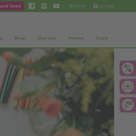
 und News
Suche
Kontakt
g
Shop
Über uns
Service
Gratis