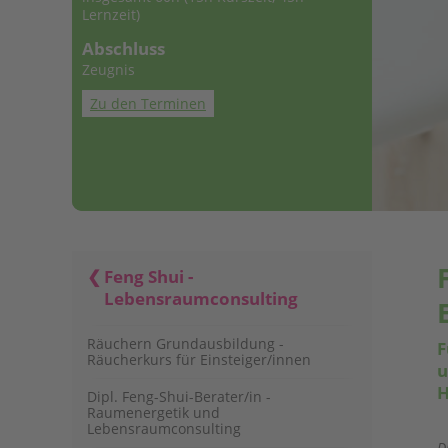
Lernzeit)
Abschluss
Zeugnis
Zu den Terminen
Feng Shui -
Lebensraumconsulting
Räuchern Grundausbildung -
F
Räucherkurs für Einsteiger/innen
u
H
Dipl. Feng-Shui-Berater/in -
Raumenergetik und
Lebensraumconsulting
D