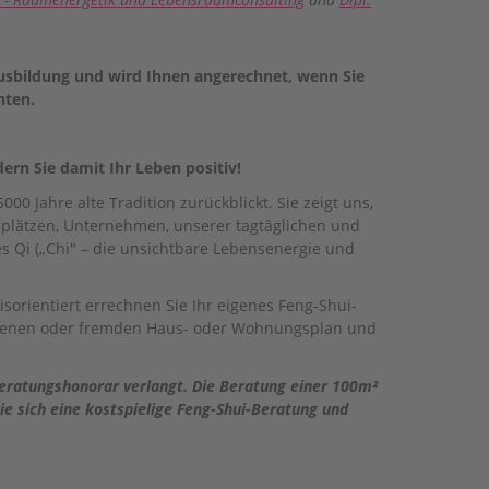
 Ausbildung und wird Ihnen angerechnet, wenn Sie
hten.
ern Sie damit Ihr Leben positiv!
00 Jahre alte Tradition zurückblickt. Sie zeigt uns,
plätzen, Unternehmen, unserer tagtäglichen und
 Qi („Chi" – die unsichtbare Lebensenergie und
sorientiert errechnen Sie Ihr eigenes Feng-Shui-
eigenen oder fremden Haus- oder Wohnungsplan und
Beratungshonorar verlangt. Die Beratung einer 100m²
e sich eine kostspielige Feng-Shui-Beratung und