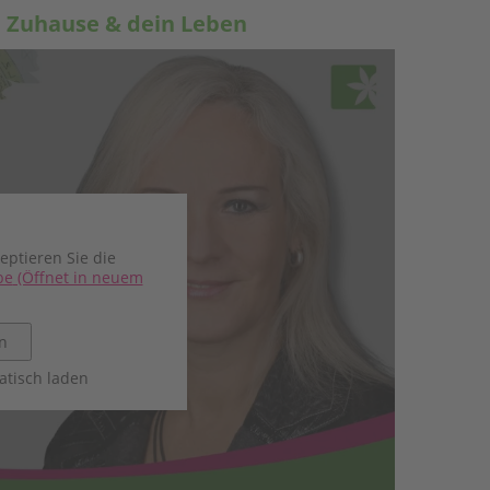
in Zuhause & dein Leben
eptieren Sie die
be
(Öffnet in neuem
n
tisch laden