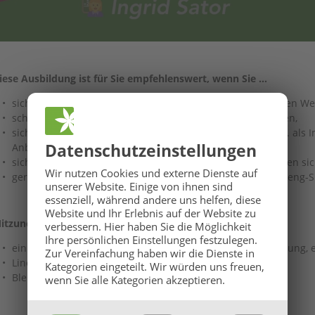
iese Ausbildung ist für Sie empfehlenswert, wenn Sie …
sich aus persönlichem Interesse für Feng-Shui und die alten Wei
schon lange überlegen, eine Feng-Shui-Beratung zu buchen,
sich für ganzheitliches Wohnen interessieren und sich z.B. als
Datenschutz­einstellungen
Anbietern abheben möchten,
sich durch eine Zusatzqualifikation neue berufliche Chancen s
🌞
GROSSE BaBlü® Sommeraktion
🌞
Wir nutzen Cookies und externe Dienste auf
gerade beruflich neu orientieren und überlegen, sich als Feng-
unserer Website. Einige von ihnen sind
Ihr Sommerbonus für Anmeldungen von 27.07. bis 16.08.2026.
essenziell, während andere uns helfen, diese
Website und Ihr Erlebnis auf der Website zu
itzunehmen:
verbessern.
Hier haben Sie die Möglichkeit
Ihre persönlichen Einstellungen festzulegen.
ein Grundriss (idealerweise auf A3) von Ihrem Haus, Wohnung, e
Zur Vereinfachung haben wir die Dienste in
Lineal – Geodreieck
Kategorien eingeteilt. Wir würden uns freuen,
Bleistift, Buntstifte
wenn Sie alle Kategorien akzeptieren.