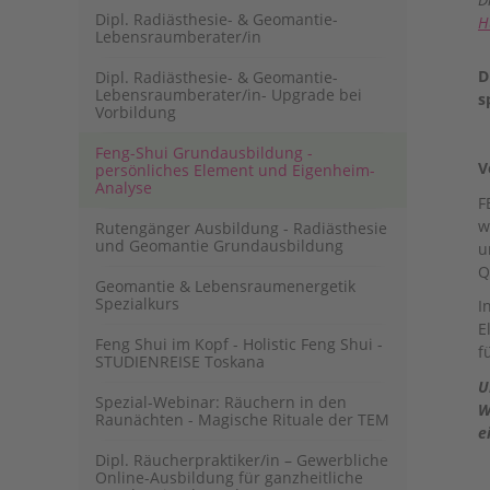
Dipl. Radiästhesie- & Geomantie-
H
Lebensraumberater/in
D
Dipl. Radiästhesie- & Geomantie-
Lebensraumberater/in- Upgrade bei
s
Vorbildung
Feng-Shui Grundausbildung -
V
persönliches Element und Eigenheim-
Analyse
F
w
Rutengänger Ausbildung - Radiästhesie
und Geomantie Grundausbildung
u
Q
Geomantie & Lebensraumenergetik
Spezialkurs
I
E
Feng Shui im Kopf - Holistic Feng Shui -
f
STUDIENREISE Toskana
U
Spezial-Webinar: Räuchern in den
W
Raunächten - Magische Rituale der TEM
e
Dipl. Räucherpraktiker/in – Gewerbliche
Online-Ausbildung für ganzheitliche