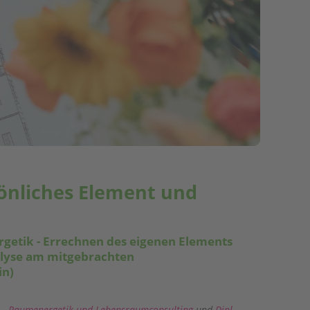
önliches Element und
rgetik - Errechnen des eigenen Elements
alyse am mitgebrachten
in)
in - Raumenergetik und Lebensraumconsulting
und
Dipl.