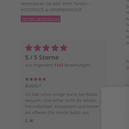
T
Vereinbaren Sie jetzt Ihren Termin –
Z
KOSTENLOS & UNVERBINDLICH!
H
A
Termin vereinbaren
S
A
V
a
5 / 5 Sterne
S
aus insgesamt
1163
Bewertungen
S
<
Bablü*
Ich hab schon einige Kurse bei Bablü
besucht; Und sicher nicht die letzten ....
Freundlichkeit, Kompetenz und immer
ein offenes Ohr macht Bablü aus
S. W.