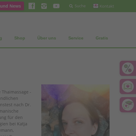
 und News
Suche
Kontakt
g
Shop
Über uns
Service
Gratis
le Thaimassage -
undlichen
nstest nach Dr.
hamanische
ung für den
ien bei Katja
emann,