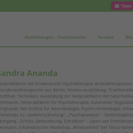
Tipps
Ausbildungen – Fachbereiche
Termine
Blo
Sandra Ananda
eilpraktikerin mit Schwerpunkt Psychotherapie, Aromatherapeutin,
icrokinesitherapeutin aus Berlin; Shiatsu-Ausbildung, Traditionel
ordthail. Techniken, Ausbildung zur Heilpraktikerin mit naturheilk
eminaren, Heilpraktikerin für Psychotherapie, Autonomer Regulatio
linghardt, INK-Institut für Neurobiologie, Psycho-Kinesiologie, sc
orkshops zu „Seelenrückholung", „Psychopompos" - Seelenbegleit
bergang, „Schutz, Debesetzung, Extraktion" - Lösen von Fremdenerg
eumann, schamanischer Workshop „Ahnenarbeit" bei Tessa Hann