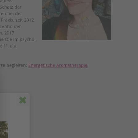
rapie®,
 Schatz der
ten bei der
Praxis, seit 2012
zentin der
n, 2017
he Öle im psycho-
 1", u.a.
se begleiten:
Energetische Aromatherapie
,
Popup schließen