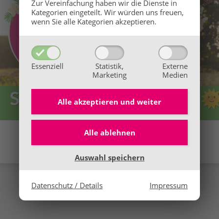
Zur Vereinfachung haben wir die Dienste in
Kategorien eingeteilt. Wir würden uns freuen,
wenn Sie alle Kategorien akzeptieren.
Essenziell
Statistik,
Externe
Marketing
Medien
Alle akzeptieren und
weiter
👉 Hier alle Infos
Alle ablehnen
Wir freuen uns auf dich!
Auswahl speichern
Datenschutz / Details
Impressum