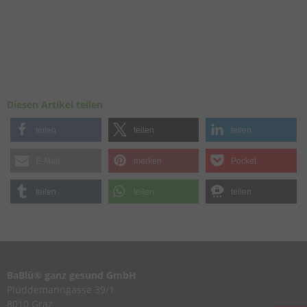
Diesen Artikel teilen
teilen
teilen
teilen
E-Mail
merken
Pocket
teilen
teilen
teilen
BaBlü® ganz gesund GmbH
Plüddemanngasse 39/1
8010 Graz