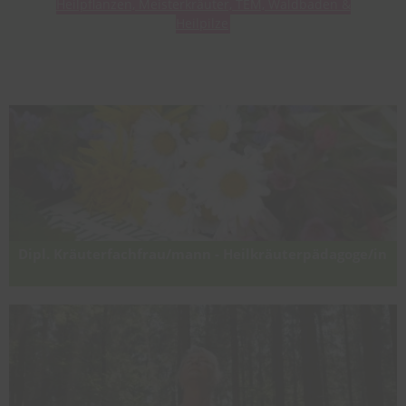
Heilpflanzen, Meisterkräuter, TEM, Waldbaden &
Heilpilze
Dipl. Kräuterfachfrau/mann - Heilkräuterpädagoge/in
Praxisorientierte Kräuterausbildung für Heilpflanzen,
Kräuterpädagogik, Kräuteranbau/-verarbeitung, Kräuterapotheke
und Naturkosmetik inkl. altes Wissen, feinstoffliche
Kräuteranwendungen und Räuchern