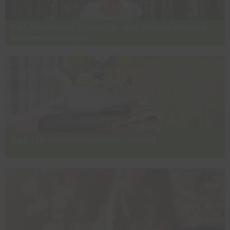
Dipl. Waldbaden-Trainer/in - inkl. Waldapotheke &
Waldaromatherapie
Diplomlehrgang für Waldbaden nach Shinrin-Yoku, den Biophilia
Effekt, Praxis Waldapotheke und Waldbaden mit ätherischen Ölen
("Waldaromatherapie")
Dipl. TEM-Kräuterexperte/in - ONLINE
Online-Ausbildung für Traditionelle europäische Kräuterkunde der
TEM, altes Heilpflanzenwissen, Signaturenlehre, Mythologie &
Brauchtum im Jahreskreis