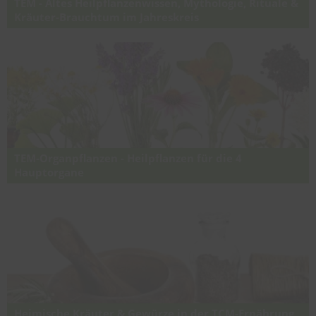
TEM - Altes Heilpflanzenwissen, Mythologie, Rituale &
Kräuter-Brauchtum im Jahreskreis
4-teilige Seminarreihe über traditionelle europäische Volksheilkunde,
magische Rituale und Kräuterwissen im Jahreskreis
TEM-Organpflanzen - Heilpflanzen für die 4
Hauptorgane
Online-TEM-Ausbildung über heimische Heilpflanzen und ihre
Anwendung für die vier Hauptorgane in der traditionellen
europäischen Medizin.
Heimische Kräuter & Gewürze in der TCM-Ernährung