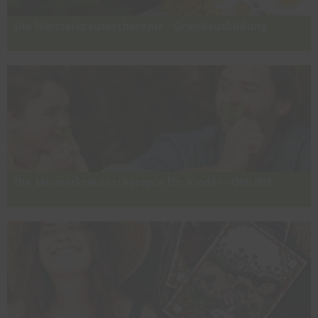
Die Meisterkräutertherapie - Grundausbildung
Europäische Kräuterkunde nach TCM - Original
Meisterkräutertherapie nach Wolfgang Schröder (Modul 1 Dipl. TCM-
Meisterkräuterexperte/in)
Die Meisterkräutertherapie für Kinder - ONLINE
Online-Spezialausbildung: Auf Kinder abgestimmte
Kräuterrezepturen aus der Meisterkräutertherapie für die
naturheilkundliche Praxis & Kräuter-Hausapotheke zur Selbsthilfe