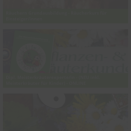
Räuchern Grundausbildung - Räucherkurs für
Einsteiger/innen
Räuchern lernen mit den wichtigsten Kräutern, Harzen & Hölzern:
Wirkung, Techniken, Sicherheit & erste Rituale für die Anwendung im
Alltag - ideal für Anfänger und interessierte Anwender.
Dipl. Meisterkräuterexperte/in - (NEU inkl.
Meisterkräuter für Kinder) - ONLINE
Praxisorientierter Online-Expertenlehrgang für die Original
Meisterkräutertherapie nach Wolfgang Schröder (die Verbindung
von europäischer Kräuterkunde und TCM)