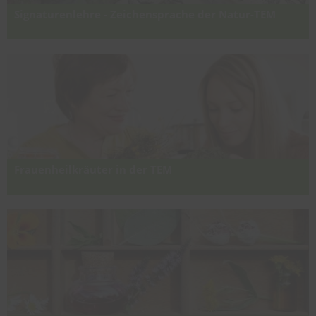
Signaturenlehre - Zeichensprache der Natur-TEM
Schlüssel zur ganzheitlichen Heilpflanzenkunde der traditionellen
europäischen Kräuterlehre
Frauenheilkräuter in der TEM
Heilkräftige Pflanzen für ein ganzes Frauenleben