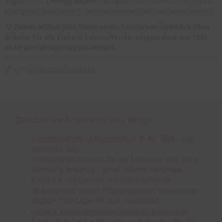
sogenannte
Liebespflanzen
. Ein Aphrodisiakum wirkt allgemein
kräftigend, tonisierend, sinnesbelebend und östrogenisierend.
💡 Dieser Artikel gibt Ihnen einen fundierten Überblick über
Kräuter für die Liebe & Lebensfreude, eingeordnet aus TEM-
Sicht und alltagstauglich erklärt.
🖊 von
Dr. Magda Bleckmann
Quicklinks & Inhalte des Blogs:
Liebespflanzen (Aphrodisiaka) in der TEM – was
bedeutet das?
Ausgewählte Kräuter für die Liebe aus TEM-Sicht
Sinnliche Gewürze – wenn Wärme verbindet
Rituale & Rezepturen mit Liebespflanzen
📥 Download: Gratis Pflanzenwissen von unserer
BaBlü® TEM Expertin zum Nachlesen
Liebe & Lebensfreude ganzheitlich betrachtet
Fazit – Kräuter für die Liebe sind Kräuter für das