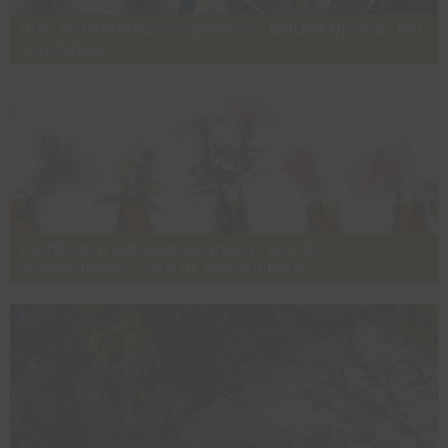
Dipl. Meisterkräuterexperte/in - ONLINE Upgrade bei
Vorbildung
Upgrade für AbsolventInnen nach Absolvierung von Modul 1 "Die
Meisterkräutertherapie - Europäische Kräuterkunde nach TCM"
Bachblüten Schnupperseminar - Die 38
Seelenpflanzen nach Dr. Edward Bach
Kompakte Einführung in die Original Bachblütentherapie nach Dr.
Edward Bach und neue Erkenntnisse der Forschung (Neue Therapien
mit Bachblüten®)