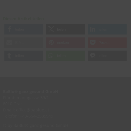
Diesen Artikel teilen
teilen
teilen
teilen
E-Mail
merken
Pocket
teilen
teilen
teilen
BaBlü® ganz gesund GmbH
Plüddemanngasse 39/1
8010 Graz
Email:
office@bablue.at
Telefon:
+43-664-2585949
© by BaBlü® ganz gesund GmbH