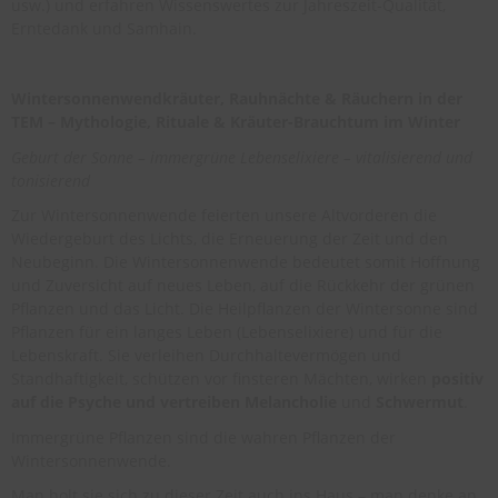
usw.) und erfahren Wissenswertes zur Jahreszeit-Qualität,
Erntedank und Samhain.
Wintersonnenwendkräuter, Rauhnächte & Räuchern in der
TEM – Mythologie, Rituale & Kräuter-Brauchtum im Winter
Geburt der Sonne – immergrüne Lebenselixiere – vitalisierend und
tonisierend
Zur Wintersonnenwende feierten unsere Altvorderen die
Wiedergeburt des Lichts, die Erneuerung der Zeit und den
Neubeginn. Die Wintersonnenwende bedeutet somit Hoffnung
und Zuversicht auf neues Leben, auf die Rückkehr der grünen
Pflanzen und das Licht. Die Heilpflanzen der Wintersonne sind
Pflanzen für ein langes Leben (Lebenselixiere) und für die
Lebenskraft. Sie verleihen Durchhaltevermögen und
Standhaftigkeit, schützen vor finsteren Mächten, wirken
positiv
auf die Psyche und vertreiben Melancholie
und
Schwermut
.
Immergrüne Pflanzen sind die wahren Pflanzen der
Wintersonnenwende.
Man holt sie sich zu dieser Zeit auch ins Haus – man denke an