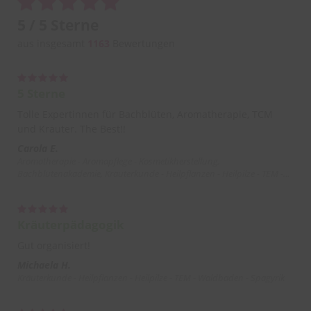
5 / 5 Sterne
aus insgesamt
1163
Bewertungen
5 Sterne
Tolle Expertinnen für Bachblüten, Aromatherapie, TCM
und Kräuter. The Best!!
Carola E.
Aromatherapie - Aromapflege - Kosmetikherstellung,
Bachblütenakademie, Kräuterkunde - Heilpflanzen - Heilpilze - TEM -
Waldbaden - Spagyrik, TCM - TCM-Ernährung - Stoffwechseltypen
Kräuterpädagogik
Gut organisiert!
Michaela H.
Kräuterkunde - Heilpflanzen - Heilpilze - TEM - Waldbaden - Spagyrik