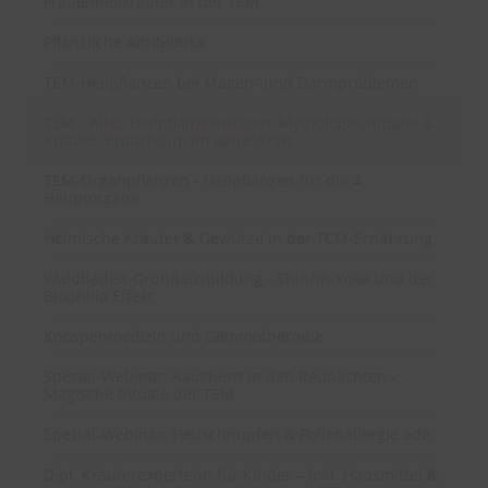
Frauenheilkräuter in der TEM
Pflanzliche Antibiotika
TEM-Heilpflanzen bei Magen- und Darmproblemen
TEM - Altes Heilpflanzenwissen, Mythologie, Rituale &
Kräuter-Brauchtum im Jahreskreis
TEM-Organpflanzen - Heilpflanzen für die 4
Hauptorgane
Heimische Kräuter & Gewürze in der TCM-Ernährung
Waldbaden-Grundausbildung - Shinrin-Yoku und der
Biophilia Effekt
Knospenmedizin und Gemmotherapie
Spezial-Webinar: Räuchern in den Raunächten -
Magische Rituale der TEM
Spezial-Webinar: Heuschnupfen & Pollenallergie ade
Dipl. Kräuterexperte/in für Kinder – inkl. Hausmittel &