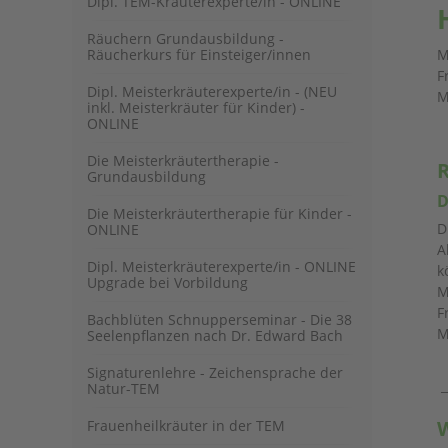
Dipl. TEM-Kräuterexperte/in - ONLINE
Räuchern Grundausbildung -
Räucherkurs für Einsteiger/innen
M
F
Dipl. Meisterkräuterexperte/in - (NEU
M
inkl. Meisterkräuter für Kinder) -
ONLINE
Die Meisterkräutertherapie -
R
Grundausbildung
D
Die Meisterkräutertherapie für Kinder -
D
ONLINE
A
Dipl. Meisterkräuterexperte/in - ONLINE
k
Upgrade bei Vorbildung
M
F
Bachblüten Schnupperseminar - Die 38
M
Seelenpflanzen nach Dr. Edward Bach
Signaturenlehre - Zeichensprache der
_
Natur-TEM
W
Frauenheilkräuter in der TEM