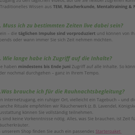
 Zugang zu den täglichen Videos, auf die Sie flexibel zugreifen kön
 Traditionelles Wissen aus
TEM, Räucherkunde, Mentaltraining & 
. Muss ich zu bestimmten Zeiten live dabei sein?
ein – die
täglichen Impulse sind vorproduziert
und können von Ihn
bends oder wann immer Sie sich Zeit nehmen möchten.
. Wie lange habe ich Zugriff auf die Inhalte?
ie haben
mindestens bis Ende Juni
Zugriff auf alle Inhalte. So k
der nochmal durchgehen – ganz in Ihrem Tempo.
.Was brauche ich für die Rauhnachtsbegleitung?
in Internetzugang, ein ruhiger Ort, vielleicht ein Tagebuch – und di
anche Rituale empfehlen wir Räucherwerk (z. B. Lavendel, Königsk
usstattung können Sie vollständig teilnehmen.
s sind keine Vorkenntnisse nötig. Alles, was Sie brauchen, ist Zeit f
äucherkräuter.
n unserem Shop finden Sie auch ein passendes
Starterpaket