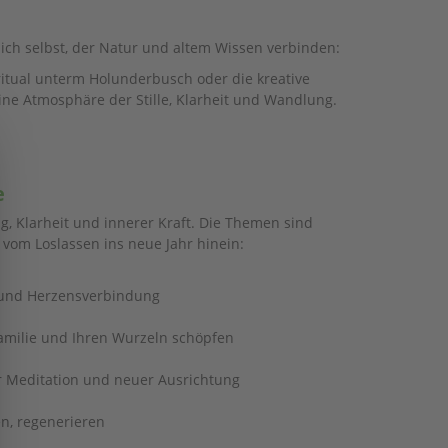
t sich selbst, der Natur und altem Wissen verbinden:
nritual unterm Holunderbusch oder die kreative
eine Atmosphäre der Stille, Klarheit und Wandlung.
e
Popup schließen
, Klarheit und innerer Kraft. Die Themen sind
 vom Loslassen ins neue Jahr hinein:
e und Herzensverbindung
 Familie und Ihren Wurzeln schöpfen
ler Meditation und neuer Ausrichtung
n, regenerieren