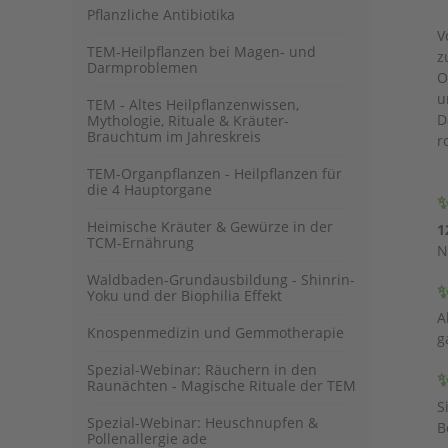
Pflanzliche Antibiotika
V
TEM-Heilpflanzen bei Magen- und
z
Darmproblemen
O
u
TEM - Altes Heilpflanzenwissen,
D
Mythologie, Rituale & Kräuter-
Brauchtum im Jahreskreis
r
TEM-Organpflanzen - Heilpflanzen für
die 4 Hauptorgane
✨
Heimische Kräuter & Gewürze in der
1
TCM-Ernährung
N
Waldbaden-Grundausbildung - Shinrin-
✨
Yoku und der Biophilia Effekt
A
Knospenmedizin und Gemmotherapie
g
Spezial-Webinar: Räuchern in den
✨
Raunächten - Magische Rituale der TEM
S
Spezial-Webinar: Heuschnupfen &
B
Pollenallergie ade