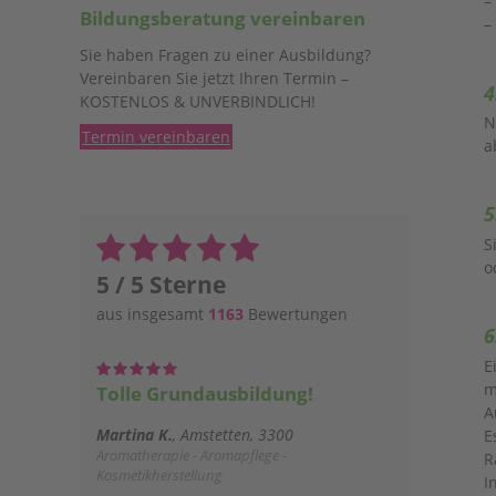
–
Bildungsberatung vereinbaren
–
Sie haben Fragen zu einer Ausbildung?
Vereinbaren Sie jetzt Ihren Termin –
4
KOSTENLOS & UNVERBINDLICH!
N
Termin vereinbaren
a
5
S
o
5 / 5 Sterne
aus insgesamt
1163
Bewertungen
6
E
m
Tolle Grundausbildung!
A
Martina K.
Amstetten, 3300
E
Aromatherapie - Aromapflege -
R
Kosmetikherstellung
I