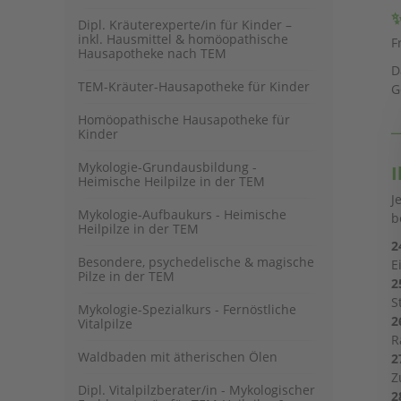
✨
Dipl. Kräuterexperte/in für Kinder –
inkl. Hausmittel & homöopathische
F
Hausapotheke nach TEM
D
TEM-Kräuter-Hausapotheke für Kinder
G
Homöopathische Hausapotheke für
_
Kinder
Mykologie-Grundausbildung -
I
Heimische Heilpilze in der TEM
J
Mykologie-Aufbaukurs - Heimische
b
Heilpilze in der TEM
2
Besondere, psychedelische & magische
E
Pilze in der TEM
2
S
Mykologie-Spezialkurs - Fernöstliche
2
Vitalpilze
R
Waldbaden mit ätherischen Ölen
2
Z
Dipl. Vitalpilzberater/in - Mykologischer
2