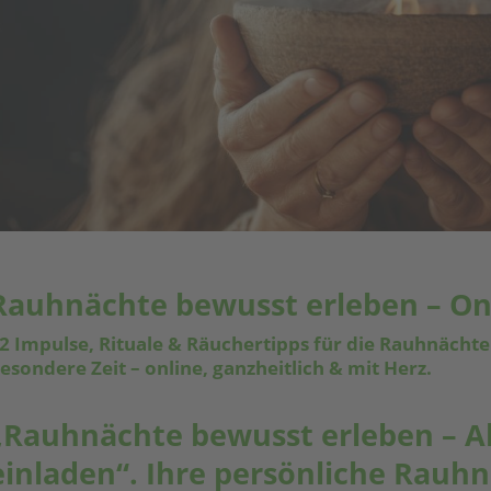
Rauhnächte bewusst erleben – Onl
2 Impulse, Rituale & Räuchertipps für die Rauhnächte .
esondere Zeit – online, ganzheitlich & mit Herz.
„Rauhnächte bewusst erleben – Al
einladen“. Ihre persönliche Rauhn