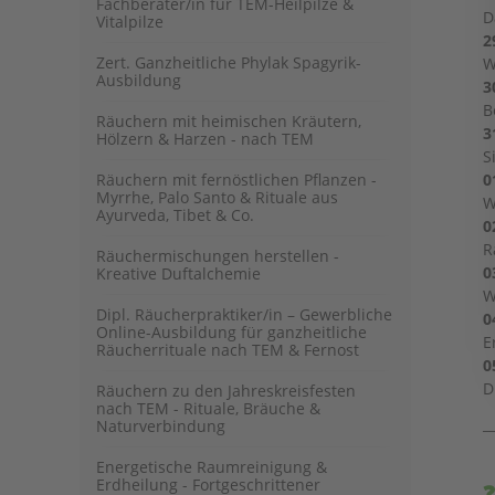
Fachberater/in für TEM-Heilpilze &
D
Vitalpilze
2
Zert. Ganzheitliche Phylak Spagyrik-
W
Ausbildung
3
B
Räuchern mit heimischen Kräutern,
3
Hölzern & Harzen - nach TEM
S
Räuchern mit fernöstlichen Pflanzen -
0
Myrrhe, Palo Santo & Rituale aus
W
Ayurveda, Tibet & Co.
0
R
Räuchermischungen herstellen -
0
Kreative Duftalchemie
W
Dipl. Räucherpraktiker/in – Gewerbliche
0
Online-Ausbildung für ganzheitliche
E
Räucherrituale nach TEM & Fernost
0
D
Räuchern zu den Jahreskreisfesten
nach TEM - Rituale, Bräuche &
_
Naturverbindung
Energetische Raumreinigung &
Erdheilung - Fortgeschrittener
❓