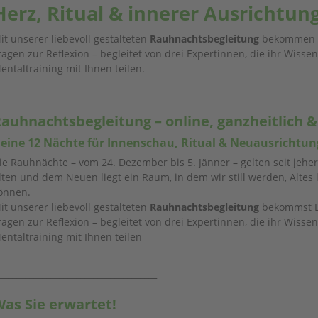
Herz, Ritual & innerer Ausrichtun
it unserer liebevoll gestalteten
Rauhnachtsbegleitung
bekommen Si
ragen zur Reflexion – begleitet von drei Expertinnen, die ihr Wis
entaltraining mit Ihnen teilen.
auhnachtsbegleitung – online, ganzheitlich &
eine 12 Nächte für Innenschau, Ritual & Neuausrichtung
ie Rauhnächte – vom 24. Dezember bis 5. Jänner – gelten seit jeh
lten und dem Neuen liegt ein Raum, in dem wir still werden, Alte
önnen.
it unserer liebevoll gestalteten
Rauhnachtsbegleitung
bekommst Du
ragen zur Reflexion – begleitet von drei Expertinnen, die ihr Wis
entaltraining mit Ihnen teilen
_____________________________________
as Sie erwartet!