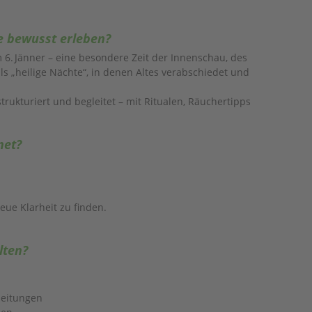
ie bewusst erleben?
6. Jänner – eine besondere Zeit der Innenschau, des
ls „heilige Nächte“, in denen Altes verabschiedet und
strukturiert und begleitet – mit Ritualen, Räuchertipps
net?
eue Klarheit zu finden.
lten?
leitungen