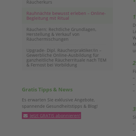
Räucherkurs
Rauhnächte bewusst erleben – Online-
1
Begleitung mit Ritual
D
Räuchern: Rechtliche Grundlagen,
L
Herstellung & Verkauf von
W
Räuchermischungen
M
Upgrade- Dipl. Räucherpraktiker/in –
u
Gewerbliche Online-Ausbildung für
ganzheitliche Räucherrituale nach TEM
2
& Fernost bei Vorbildung
F
–
–
Gratis Tipps & News
–
Es erwarten Sie exklusive Angebote,
spannende Gesundheitstipps & Blog!
3
Jetzt GRATIS abonnieren!
S
–
–