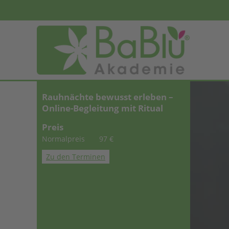
Rauhnächte bewusst erleben –
Online-Begleitung mit Ritual
Preis
Normalpreis
97 €
Zu den Terminen