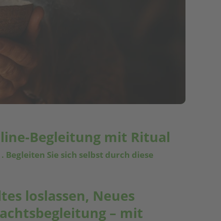
ine-Begleitung mit Ritual
 Begleiten Sie sich selbst durch diese
tes loslassen, Neues
achtsbegleitung – mit