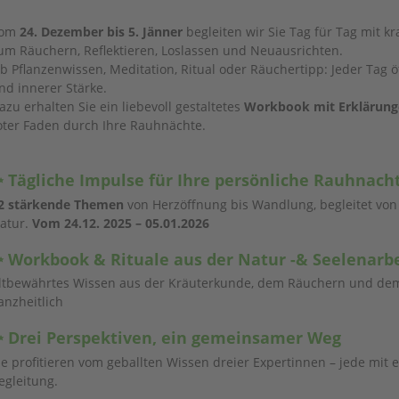
om
24. Dezember bis 5. Jänner
begleiten wir Sie Tag für Tag mit kr
um Räuchern, Reflektieren, Loslassen und Neuausrichten.
b Pflanzenwissen, Meditation, Ritual oder Räuchertipp: Jeder Tag 
nd innerer Stärke.
azu erhalten Sie ein liebevoll gestaltetes
Workbook mit Erklärunge
oter Faden durch Ihre Rauhnächte.
 Tägliche Impulse für Ihre persönliche Rauhnach
2 stärkende Themen
von Herzöffnung bis Wandlung, begleitet von 
atur.
Vom 24.12. 2025 – 05.01.2026
 Workbook & Rituale aus der Natur -& Seelenarbe
ltbewährtes Wissen aus der Kräuterkunde, dem Räuchern und dem M
anzheitlich
 Drei Perspektiven, ein gemeinsamer Weg
ie profitieren vom geballten Wissen dreier Expertinnen – jede mit 
egleitung.