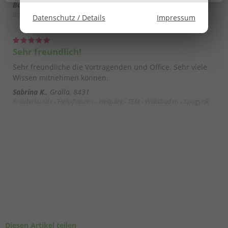
Barbara S.
Ilz
Bachblütenakademie
Datenschutz / Details
Impressum
Sehr freundlich!
Sehr freundliche die Vortragenden und Office. Sehr viele
Wissen mitnehmen können.
Sabrina K.
Gralla, 8431
Kräuterkunde - Heilpflanzen - Heilpilze - TEM - Waldbaden - Spagyrik
Diesen Artikel teilen