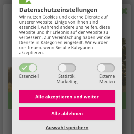
Pop
Datenschutz­einstellungen
🌞
GROSSE BaBlü® Sommeraktion
🌞
Wir nutzen Cookies und externe Dienste auf
unserer Website. Einige von ihnen sind
Ihr Sommerbonus für Anmeldungen von 27.07. bis
essenziell, während andere uns helfen, diese
5 / 5 Sterne
Website und Ihr Erlebnis auf der Website zu
16.08.2026.
verbessern.
Zur Vereinfachung haben wir die
aus insgesamt
1163
Bewertungen
Dienste in Kategorien eingeteilt. Wir würden
uns freuen, wenn Sie alle Kategorien
akzeptieren.
Iridologie
Alles super!
Essenziell
Statistik,
Externe
Nadine W.
59846 Sundern / D
Marketing
Medien
Iridologie - Irisdiagnose, Kinesiologie - Cranio Sacral, Klangmassage -
Klangpunktur
Alle akzeptieren und
weiter
Empfehlenswert
Alle ablehnen
👉 Hier alle Infos
es ist sehr empfehlenswert, man kann für einen sehr viel
Wir freuen uns auf dich!
Auswahl speichern
mitnehmen. Sehr interessant.