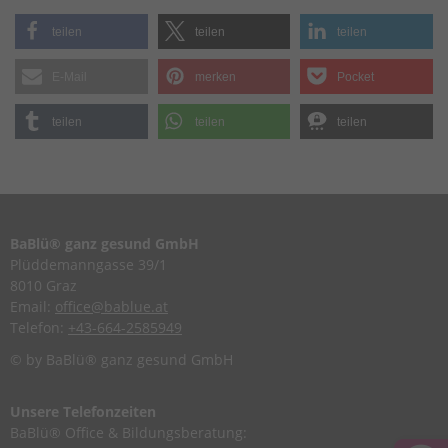
teilen
teilen
teilen
E-Mail
merken
Pocket
teilen
teilen
teilen
BaBlü® ganz gesund GmbH
Plüddemanngasse 39/1
8010 Graz
Email:
office@bablue.at
Telefon:
+43-664-2585949
© by BaBlü® ganz gesund GmbH
Unsere Telefonzeiten
BaBlü® Office & Bildungsberatung: