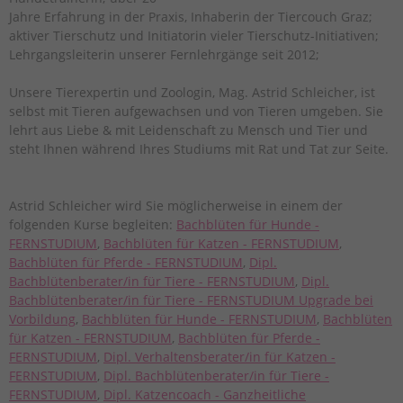
Jahre Erfahrung in der Praxis, Inhaberin der Tiercouch Graz;
aktiver Tierschutz und Initiatorin vieler Tierschutz-Initiativen;
Lehrgangsleiterin unserer Fernlehrgänge seit 2012;
Unsere Tierexpertin und Zoologin, Mag. Astrid Schleicher, ist
selbst mit Tieren aufgewachsen und von Tieren umgeben. Sie
lehrt aus Liebe & mit Leidenschaft zu Mensch und Tier und
steht Ihnen während Ihres Studiums mit Rat und Tat zur Seite.
Astrid Schleicher wird Sie möglicherweise in einem der
folgenden Kurse begleiten:
Bachblüten für Hunde -
FERNSTUDIUM
,
Bachblüten für Katzen - FERNSTUDIUM
,
Bachblüten für Pferde - FERNSTUDIUM
,
Dipl.
Bachblütenberater/in für Tiere - FERNSTUDIUM
,
Dipl.
Bachblütenberater/in für Tiere - FERNSTUDIUM Upgrade bei
Vorbildung
,
Bachblüten für Hunde - FERNSTUDIUM
,
Bachblüten
für Katzen - FERNSTUDIUM
,
Bachblüten für Pferde -
FERNSTUDIUM
,
Dipl. Verhaltensberater/in für Katzen -
FERNSTUDIUM
,
Dipl. Bachblütenberater/in für Tiere -
FERNSTUDIUM
,
Dipl. Katzencoach - Ganzheitliche