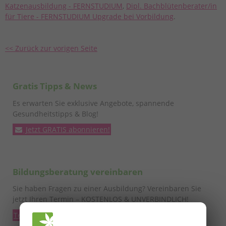
Katzenausbildung - FERNSTUDIUM
,
Dipl. Bachblütenberater/in
für Tiere - FERNSTUDIUM Upgrade bei Vorbildung
.
<< Zurück zur vorigen Seite
Gratis Tipps & News
Es erwarten Sie exklusive Angebote, spannende
Gesundheitstipps & Blog!
Jetzt GRATIS abonnieren!
Bildungsberatung vereinbaren
Sie haben Fragen zu einer Ausbildung? Vereinbaren Sie
jetzt Ihren Termin – KOSTENLOS & UNVERBINDLICH!
Termin vereinbaren