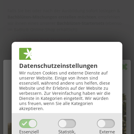
Falls Sie bei oder nach der Ausbildung sofort loslegen &
Bachblüten-Mischungen erstellen möchten
, empfehlen
wir Ihnen eines unserer
Bachblüten-Startersets
(ebenso
im BaBlü® Online-Shop erhältlich):
Bachblüten Profi-Starterset
Bachblüten Basic-Starterset
Bachblüten Komplett-Starterset
Pop
Datenschutz­einstellungen
********
🌞
GROSSE BaBlü® Sommeraktion
🌞
Wir nutzen Cookies und externe Dienste auf
unserer Website. Einige von ihnen sind
*Wir schicken Ihnen Zusatzprodukte/Literatur vom BaBlü®
Ihr Sommerbonus für Anmeldungen von 27.07. bis
essenziell, während andere uns helfen, diese
Online-Shop
VERSANDKOSTENFREI GEMEINSAM mit Ihrer
Website und Ihr Erlebnis auf der Website zu
16.08.2026.
Start-Ausrüstung per Post zu
- wenn Sie Ihre Ware
verbessern.
Zur Vereinfachung haben wir die
spätestens 10 Tage vor Kurs-Start innerhalb Österreich &
Dienste in Kategorien eingeteilt. Wir würden
uns freuen, wenn Sie alle Kategorien
international 14 Tage mit '
Selbstabholung
' und
Angabe
akzeptieren.
des Kurs-Starttermins
in den 'Anmerkungen' bestellen.
*Bei
Präsenzkursen
stellen wir Ihnen gerne die Produkte &
Essenziell
Statistik,
Externe