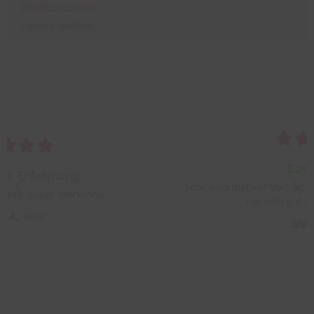
Details
anzeigen
Derzeit laufend.
Bachblüten
Sehr informativer Vortrag, sehr kompetente Trainerin, man
hat sich gut aufgehoben gefühlt.
Silvia G.
8862