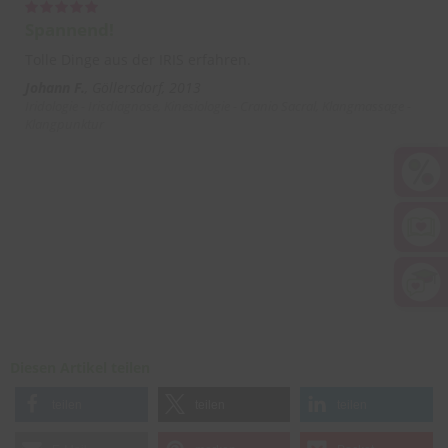
Spannend!
Tolle Dinge aus der IRIS erfahren.
Johann F.
Göllersdorf, 2013
Iridologie - Irisdiagnose, Kinesiologie - Cranio Sacral, Klangmassage -
Klangpunktur
Diesen Artikel teilen
teilen
teilen
teilen