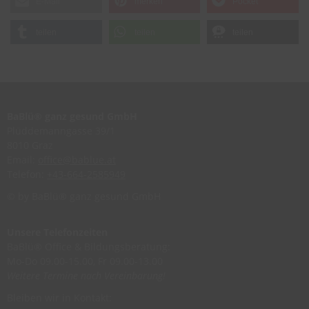
E-Mail
merken
Pocket
teilen
teilen
teilen
BaBlü® ganz gesund GmbH
Plüddemanngasse 39/1
8010 Graz
Email:
office@bablue.at
Telefon:
+43-664-2585949
© by BaBlü® ganz gesund GmbH
Unsere Telefonzeiten
BaBlü® Office & Bildungsberatung:
Mo-Do 09.00-15.00, Fr 09.00-13.00
Weitere Termine nach Vereinbarung!
Bleiben wir in Kontakt: