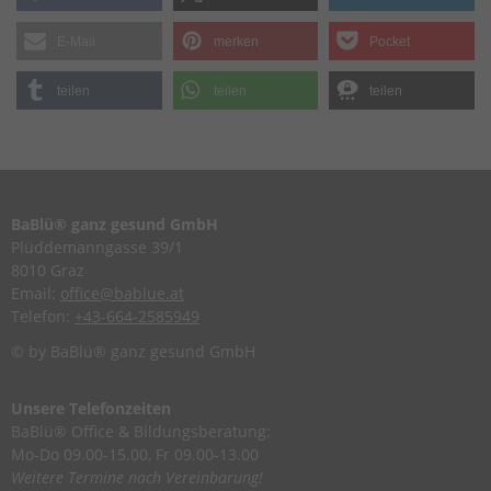
E-Mail
merken
Pocket
teilen
teilen
teilen
BaBlü® ganz gesund GmbH
Plüddemanngasse 39/1
8010 Graz
Email:
office@bablue.at
Telefon:
+43-664-2585949
© by BaBlü® ganz gesund GmbH
Unsere Telefonzeiten
BaBlü® Office & Bildungsberatung:
Mo-Do 09.00-15.00, Fr 09.00-13.00
Weitere Termine nach Vereinbarung!