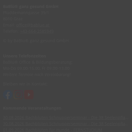
BaBlü® ganz gesund GmbH
Plüddemanngasse 39/1
8010 Graz
Email:
office@bablue.at
Telefon:
+43-664-2585949
© by BaBlü® ganz gesund GmbH
Unsere Telefonzeiten
BaBlü® Office & Bildungsberatung:
Mo-Do 09.00-15.00, Fr 09.00-13.00
Weitere Termine nach Vereinbarung!
Bleiben wir in Kontakt:
Kommende Veranstaltungen
30.08.2026
Bachblüten Schnupperseminar - Die 38 Seelenpflanzen nach Dr. Edward Bach
30.08.2026
Bachblüten Schnupperseminar - Die 38 Seelenpflanzen nach Dr. Edward Bach
01.09.2026
Bachblüten für Hunde - FERNSTUDIUM