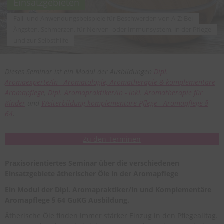
Einsatzgebieten
Fall- und Anwendungsbeispiele für Beschwerden von A-Z: Bei
Ängsten, Schmerzen, für Nerven- oder Immunsystem, in der Pflege
und zur Selbsthilfe
Dieses Seminar ist ein Modul der Ausbildungen
Dipl.
Aromaexperte/in - Aromatologie, Aromatherapie & komplementäre
Aromapflege
,
Dipl. Aromapraktiker/in - inkl. Aromatherapie für
Kinder
und
Weiterbildung komplementäre Pflege - Aromapflege §
64
.
Zu den Terminen
Praxisorientiertes Seminar über die verschiedenen
Einsatzgebiete ätherischer Öle in der Aromapflege
Ein Modul der Dipl. Aromapraktiker/in und Komplementäre
Aromapflege § 64 GuKG Ausbildung.
Ätherische Öle finden immer stärker Einzug in den Pflegealltag.