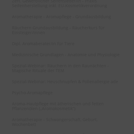
Zert. Gewerblicher Seifensieder/in - Praxis
Seifenherstellung inkl. EU-Kosmetikverordnung
Aromatherapie - Aromapflege - Grundausbildung
Räuchern Grundausbildung - Räucherkurs für
Einsteiger/innen
Dipl. Aromaberater/in für Tiere
Medizinische Grundlagen - Anatomie und Physiologie
Spezial-Webinar: Räuchern in den Raunächten -
Magische Rituale der TEM
Spezial-Webinar: Heuschnupfen & Pollenallergie ade
Psycho-Aromapflege
Aroma-Hautpflege mit ätherischen und fetten
Pflanzenölen („Aromakosmetik“)
Aromatherapie - Schwangerschaft, Geburt,
Wochenbett