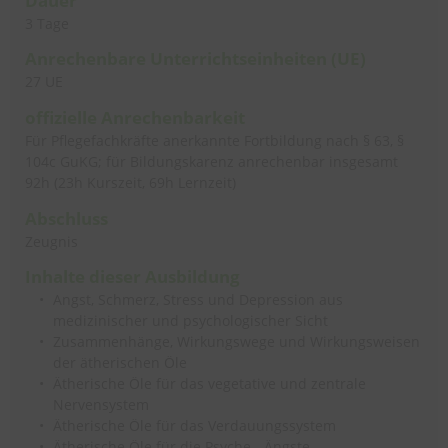
Dauer
3 Tage
Anrechenbare
Unterrichtseinheiten (UE)
27 UE
offizielle Anrechenbarkeit
Für Pflegefachkräfte anerkannte Fortbildung nach § 63, §
104c GuKG; für Bildungskarenz anrechenbar insgesamt
92h (23h Kurszeit, 69h Lernzeit)
Abschluss
Zeugnis
Inhalte dieser Ausbildung
Angst, Schmerz, Stress und Depression aus
medizinischer und psychologischer Sicht
Zusammenhänge, Wirkungswege und Wirkungsweisen
der ätherischen Öle
Ätherische Öle für das vegetative und zentrale
Nervensystem
Ätherische Öle für das Verdauungssystem
Ätherische Öle für die Psyche - Ängste