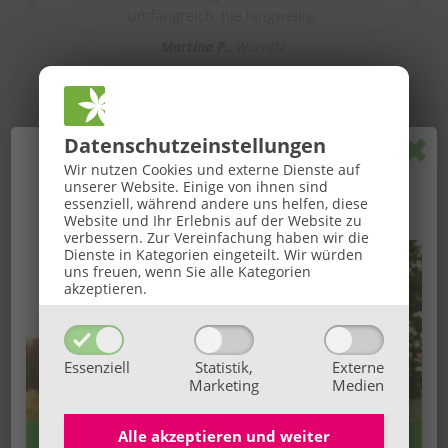
umfangreich, nie langweilig.
Martina P.
Würnitz
Pop
Datenschutz­einstellungen
🌞
GROSSE BaBlü® Sommeraktion
🌞
Wir nutzen Cookies und externe Dienste auf
unserer Website. Einige von ihnen sind
Ihr Sommerbonus für Anmeldungen von 27.07. bis
essenziell, während andere uns helfen, diese
Website und Ihr Erlebnis auf der Website zu
16.08.2026.
verbessern.
Zur Vereinfachung haben wir die
Vortragende*
Dienste in Kategorien eingeteilt. Wir würden
uns freuen, wenn Sie alle Kategorien
akzeptieren.
Essenziell
Statistik,
Externe
Marketing
Medien
DGKP Doris Folda
: Freiberufliche DGKP mit Schwerpunkt
Altenpflege - Palliativ- Hospiz - Onkologie, sowie
Alle akzeptieren und
weiter