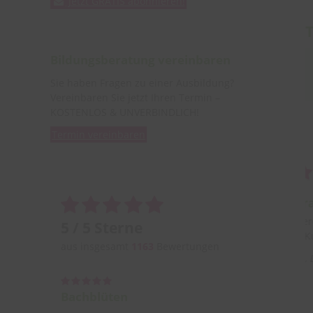
Jetzt GRATIS abonnieren!
Bildungsberatung vereinbaren
Sie haben Fragen zu einer Ausbildung?
Vereinbaren Sie jetzt Ihren Termin –
KOSTENLOS & UNVERBINDLICH!
Termin vereinbaren
Aromatherap
derbar
Referentin grandios, inter
5 / 5 Sterne
nd anwendbar.
lehrreich,nette Ku
aus insgesamt
1163
Bewertungen
Söchau, 8362
Sabrina L.
Li
Bachblüten