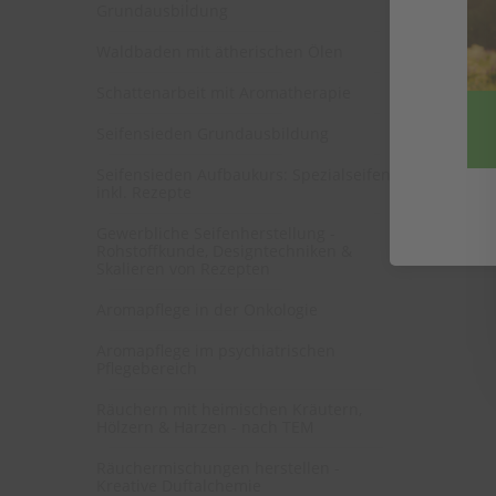
Grundausbildung
Waldbaden mit ätherischen Ölen
Schattenarbeit mit Aromatherapie
Seifensieden Grundausbildung
Seifensieden Aufbaukurs: Spezialseifen
inkl. Rezepte
Gewerbliche Seifenherstellung -
Rohstoffkunde, Designtechniken &
Skalieren von Rezepten
Aromapflege in der Onkologie
Aromapflege im psychiatrischen
Pflegebereich
Räuchern mit heimischen Kräutern,
Hölzern & Harzen - nach TEM
Räuchermischungen herstellen -
Kreative Duftalchemie