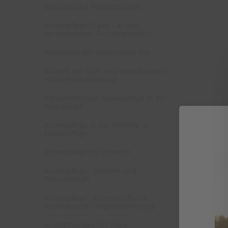
Energetische Aromatherapie
Aromapflege Praxis - in den
verschiedenen Einsatzgebieten
Biochemie der ätherischen Öle
Botanik der Duft- und Heilpflanzen -
Pflanzenbestimmung
Komplementäre Aromapflege in der
Altenpflege
Aromapflege in der Palliativ- &
Hospizpflege
Aromapflege bei Demenz
Aromapflege - Studien und
Wissenschaft
Aromapflege - Fachspezifische
Rechtskunde - Implementierung
Aromatherapie für Tiere -