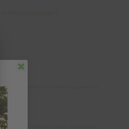
 - Aromastreichungen
Popup schließen
uKG; für Bildungskarenz anrechenbar insgesamt 32h
Vorbereitung für Anwender: Schutz und Reinigung