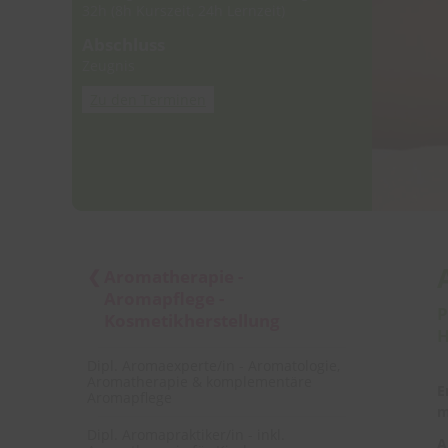
32h (8h Kurszeit, 24h Lernzeit)
Abschluss
Zeugnis
Zu den Terminen
Aromatherapie -
Aromapflege -
P
Kosmetikherstellung
H
Dipl. Aromaexperte/in - Aromatologie,
Aromatherapie & komplementäre
E
Aromapflege
m
Dipl. Aromapraktiker/in - inkl.
A