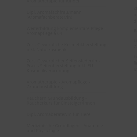
Aromatherapie für Kinder
Z
Dipl. Aromafachfrau/mann
i
(Aromafachberater/in)
d
Weiterbildung komplementäre Pflege -
B
Aromapflege § 64
L
Zert. Gewerbliche Kosmetikherstellung -
G
inkl. Naturkosmetik
F
Zert. Gewerblicher Seifensieder/in -
f
Praxis Seifenherstellung inkl. EU-
I
Kosmetikverordnung
Aromatherapie - Aromapflege -
Grundausbildung
Räuchern Grundausbildung -
Räucherkurs für Einsteiger/innen
Dipl. Aromaberater/in für Tiere
Medizinische Grundlagen - Anatomie
und Physiologie