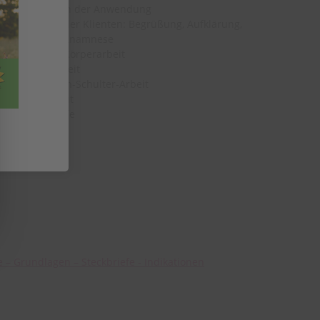
vor und nach der Anwendung
Vorbereitung der Klienten: Begrüßung, Aufklärung,
energetische Anamnese
Integration & Körperarbeit
Hand-Arm-Arbeit
Rücken-Nacken-Schulter-Arbeit
Fuß-Bein-Arbeit
Ausgleichsgriffe
 – Grundlagen – Steckbriefe - Indikationen