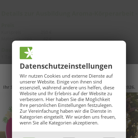
Details zur Ausbildung Aroma-Körperarbeit
Preis
Kurspreis
250 €
Materialkosten
42 €
Dauer
1 Tag
Datenschutz­einstellungen
Anrechenbare
Unterrichtseinheiten (UE)
9 UE
🌞
GROSSE BaBlü® Sommeraktion
🌞
Wir nutzen Cookies und externe Dienste auf
unserer Website. Einige von ihnen sind
offizielle Anrechenbarkeit
Ihr Sommerbonus für Anmeldungen von 27.07. bis 16.08.2026.
essenziell, während andere uns helfen, diese
Für Pflegefachkräfte anerkannte Fortbildung nach § 63, § 104c G
Website und Ihr Erlebnis auf der Website zu
verbessern.
Hier haben Sie die Möglichkeit
(8h Kurszeit, 24h Lernzeit)
Ihre persönlichen Einstellungen festzulegen.
Abschluss
Zur Vereinfachung haben wir die Dienste in
Kategorien eingeteilt. Wir würden uns freuen,
Zeugnis
wenn Sie alle Kategorien akzeptieren.
Inhalte dieser Ausbildung
Energetische Körperarbeit