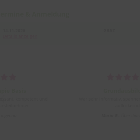
Termine & Anmeldung
14.11.2026
GRAZ
Details
anzeigen
ie Basis
Grundausbild
essant, kompetent und
War sehr informativ, spannen
rsteilnehmer
auflockernd
ngenau
Maria G.
Übersbach,