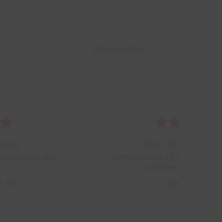
Jetzt anmelden!
ung
Alle sehr freundlic
d und doch sehr
Aufmerksam und hilfsbereit. Vort
kompetent und erfahren
 8362
Jasmine M.