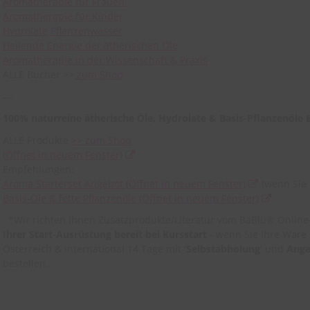
Aromatherapie für Frauen
Aromatherapie für Kinder
Hydrolate Pflanzenwasser
Heilende Energie der ätherischen Öle
Aromatherapie in der Wissenschaft & Praxis
ALLE Bücher >>
zum Shop
---
1
00% naturreine ätherische Öle, Hydrolate & Basis-Pflanzenöle 
ALLE Produkte
>> zum Shop
(Öffnet in neuem Fenster)
Empfehlungen:
Aroma Starterset Angebot
(Öffnet in neuem Fenster)
(wenn Sie 
Basis-Öle & fette Pflanzenöle
(Öffnet in neuem Fenster)
*Wir richten Ihnen Zusatzprodukte/Literatur vom BaBlü® Onlin
Ihrer Start-Ausrüstung bereit bei Kursstart
- wenn Sie Ihre Ware 
Österreich & international 14 Tage mit '
Selbstabholung
' und
Anga
bestellen.