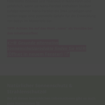
Filterstoffe Zinkoxid und Titanoxid in Nano-Form sind
gefährlich, wenn sie Nano-Partikel enthalten! Studien
zufolge können Nano-Partikel die DNA schädigen und
stellen sogar eine potentielle Gefahr für die Entwicklung
von Babys im Mutterleib dar.
TIPP: Achten Sie auf das Wort „nano“ als Vorsilbe bei
den Inhaltsstoffen!
👉🌞
Gesunde alternative
Sonnenschutzprodukte finden Sie HIER!
(Öffnet in neuem Fenster)
Natürlicher Sonnenschutz
&
Strahlenschutzöl
Bei all diesen bedrohlichen Informationen gibt es auch
gute Nachrichten 🥰: