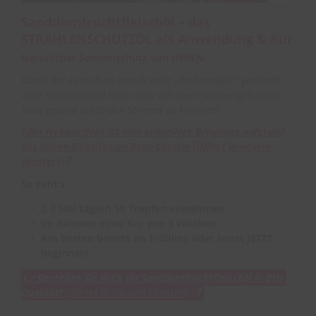
Sanddornfruchtfleischöl – das
STRAHLENSCHUTZÖL als Anwendung & Kur
Natürlicher Sonnenschutz von INNEN
Damit hat es auch so manch ein/e „Rothaarige/r“ geschafft,
ohne Sonnenbrand oder sogar mit einer sommergeküssten
Haut gesund durch den Sommer zu kommen!
ℹ Der Nebeneffekt ist eine schnellere Bräunung aufgrund
des hohen Gehaltes an Beta-Carotin
(Öffnet in neuem
Fenster)
.
So geht‘s:
2-3 Mal täglich 10 Tropfen einnehmen
im Rahmen einer Kur von 3 Wochen.
Am besten bereits im Frühling oder sonst JETZT
beginnen!
👉
Bestellen Sie HIER Ihr Sanddornfruchtfleischöl in BIO-
Qualität!
(Öffnet in neuem Fenster)