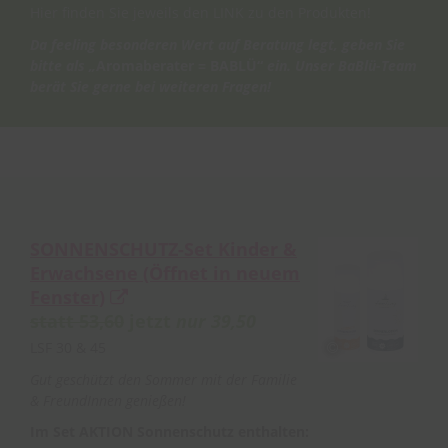
Hier finden Sie jeweils den LINK zu den Produkten!
Da feeling besonderen Wert auf Beratung legt, geben Sie
bitte als „
Aromaberater = BABLÜ“
ein. Unser BaBlü-Team
berät Sie gerne bei weiteren Fragen!
SONNENSCHUTZ-Set Kinder &
Erwachsene
(Öffnet in neuem
Fenster)
statt 53,60
jetzt
nur 39,50
LSF 30 & 45
Gut geschützt den Sommer mit der Familie
& FreundInnen genießen!
Im Set AKTION Sonnenschutz enthalten: