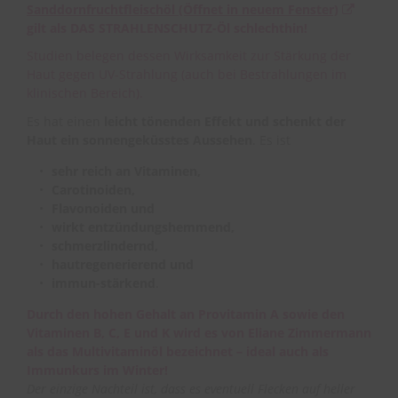
Sanddornfruchtfleischöl
(Öffnet in neuem Fenster)
gilt als DAS STRAHLENSCHUTZ-Öl schlechthin!
Studien belegen dessen Wirksamkeit zur Stärkung der
Haut gegen UV-Strahlung (auch bei Bestrahlungen im
klinischen Bereich).
Es hat einen
leicht tönenden Effekt und schenkt der
Haut ein sonnengeküsstes Aussehen
. Es ist
sehr reich an Vitaminen,
Carotinoiden,
Flavonoiden und
wirkt entzündungshemmend,
schmerzlindernd,
hautregenerierend und
immun-stärkend
.
Durch den hohen Gehalt an Provitamin A sowie den
Vitaminen B, C, E und K wird es von Eliane Zimmermann
als das Multivitaminöl bezeichnet – ideal auch als
Immunkurs im Winter!
Der einzige Nachteil ist, dass es eventuell Flecken auf heller