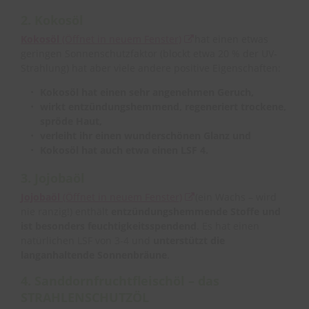
2. Kokosöl
Kokosöl
(Öffnet in neuem Fenster)
hat einen etwas
geringen Sonnenschutzfaktor (blockt etwa 20 % der UV-
Strahlung) hat aber viele andere positive Eigenschaften:
Kokosöl hat einen sehr angenehmen Geruch,
wirkt entzündungshemmend, regeneriert trockene,
spröde Haut,
verleiht ihr einen wunderschönen Glanz und
Kokosöl hat auch etwa einen LSF 4.
3. Jojobaöl
Jojobaöl
(Öffnet in neuem Fenster)
(ein Wachs – wird
nie ranzig!) enthält
entzündungshemmende Stoffe und
ist besonders feuchtigkeitsspendend
. Es hat einen
natürlichen LSF von 3-4 und
unterstützt die
langanhaltende Sonnenbräune
.
4. Sanddornfruchtfleischöl – das
STRAHLENSCHUTZÖL