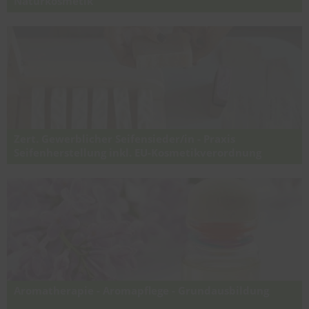
Naturkosmetik
Zertifikatslehrgang für die rechtlichen Grundlagen, die gute
Herstellungspraxis (GMP) und Richtlinien der EU-
Kosmetikverordnung (EG) Nr. 1223/2013 in der gewerblichen
Kosmetikherstellung & Seifenherstellung
Zert. Gewerblicher Seifensieder/in - Praxis
Seifenherstellung inkl. EU-Kosmetikverordnung
Onlineausbildung für gewerbliche Seifenherstellung von der Praxis
des Seifensiedens, über die rechtlichen Grundlagen & die gute
Herstellungspraxis (GMP) gemäß Richtlinien der EU-
Kosmetikverordnung
Aromatherapie - Aromapflege - Grundausbildung