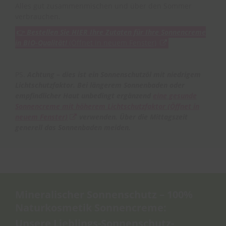
Alles gut zusammenmischen und über den Sommer
verbrauchen.
👉
Bestellen Sie HIER Ihre Zutaten für Ihre Sonnencreme
in BIO-Qualität!
(Öffnet in neuem Fenster)
PS.
Achtung – dies ist ein Sonnenschutzöl mit niedrigem
Lichtschutzfaktor. Bei längerem Sonnenbaden oder
empfindlicher Haut unbedingt ergänzend
eine gesunde
Sonnencreme mit höherem Lichtschutzfaktor
(Öffnet in
neuem Fenster)
verwenden. Über die Mittagszeit
generell das Sonnenbaden meiden.
Mineralischer Sonnenschutz –
100%
Naturkosmetik Sonnencreme:
Unsere Lieblings-Sonnenschutz-