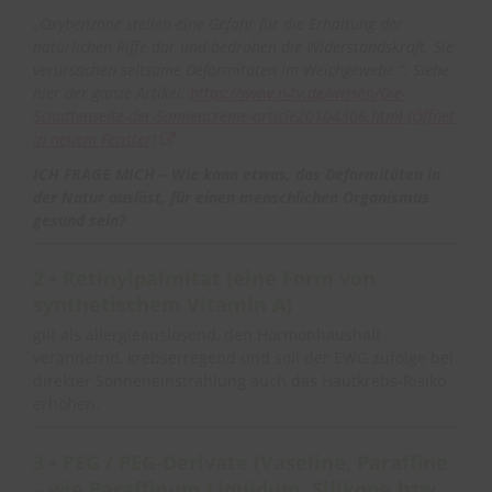
„Oxybenzone stellen eine Gefahr für die Erhaltung der
natürlichen Riffe dar und bedrohen die Widerstandskraft. Sie
verursachen seltsame Deformitäten im Weichgewebe.“: Siehe
hier der ganze Artikel:
https://www.n-tv.de/wissen/Die-
Schattenseite-der-Sonnencreme-article20104306.html
(Öffnet
in neuem Fenster)
ICH FRAGE MICH – Wie kann etwas, das Deformitäten in
der Natur auslöst, für einen menschlichen Organismus
gesund sein?
2 • Retinylpalmitat (eine Form von
synthetischem Vitamin A)
gilt als allergieauslösend, den Hormonhaushalt
verändernd, krebserregend und soll der EWG zufolge bei
direkter Sonneneinstrahlung auch das Hautkrebs-Risiko
erhöhen.
3 • PEG / PEG-Derivate (Vaseline, Paraffine
– wie Paraffinum Liquidum, Silikone bzw.