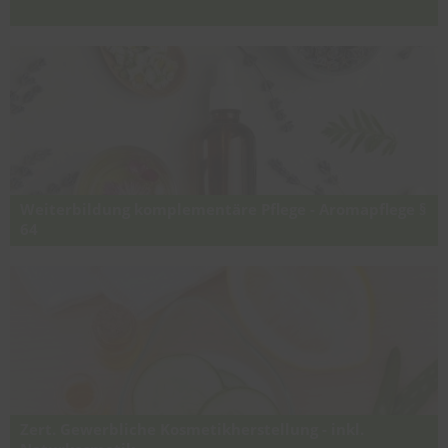
Kompakter Intensivlehrgang für Aromatherapie,
Aromafachberatung und Aromaanwendungen inkl. Grundlagen der
Aromakosmetik (Fortbildung nach § 63, § 104c GuKG für
Pflegefachkräfte)
Weiterbildung komplementäre Pflege - Aromapflege §
64
Staatlich anerkannte Weiterbildung für „Komplementäre Pflege -
Aromapflege“ in Österreich laut § 64 Abs. 3 GuKG (Gesundheits- und
Krankenpflegegesetz) inkl. Abschlusszertifikat „Dipl.
Aromaexperte/in - Aromatologie, Aromatherapie & Aromapflege"
Zert. Gewerbliche Kosmetikherstellung - inkl.