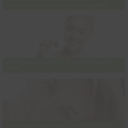
Aromatherapie & komplementäre Aromapflege
Expertenausbildung für Aromatologie, Aromatherapie &
komplementäre Aromapflege - professionelle Aromapflege-
Anwendungen - praxisnah, fundiert & auf staatlichem Niveau
Dipl. Aromapraktiker/in - inkl. Aromatherapie für
Kinder
Expertenlehrgang für Aromatherapie, Aromafachberatung,
Aromawendungen und die gewerbliche Aromapraxis inkl.
Aromakosmetik und anderen vertiefenden Modulen (Fortbildung
nach § 63, § 104c GuKG für Pflegefachkräfte)
Dipl. Aromafachfrau/mann (Aromafachberater/in)