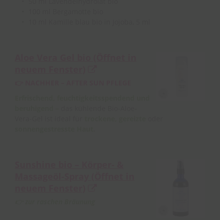
50 ml Lavendelhydrolat bio
100 ml Bergamotte bio
10 ml Kamille blau bio in Jojoba, 5 ml
Aloe Vera Gel bio
(Öffnet in
neuem Fenster)
👉 NACHHER – AFTER SUN PFLEGE
Erfrischend, feuchtigkeitsspendend und
beruhigend –
das kühlende Bio-Aloe-
Vera-Gel ist ideal für
trockene, gereizte
oder
sonnengestresste Haut.
Sunshine bio – Körper- &
Massageöl-Spray
(Öffnet in
neuem Fenster)
👉 zur raschen Bräunung