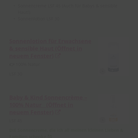
Sonnencreme LSF 45 (Auch für Babys & sensible
Haut!)
Sonnenlotion LSF 30
Sonnenlotion für Erwachsene
& sensible Haut
(Öffnet in
neuem Fenster)
👉
100% Natur
LSF 30
Baby & Kind Sonnencrème –
100% Natur
(Öffnet in
neuem Fenster)
LSF 45
DIE Sonnencreme, die ich all meinen kleinen Lieben &
Familien schenke 🥰