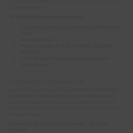
Sonnenschutzmittel – teilweise sogar in Naturkosmetika –
als krebserregend.
Als bedenkliche Inhaltsstoffe gelten:
Oxybenzon (auch: Benzophenone-3), Bisphenol A
(BPA)
Retinylpalmitat
Polyethylenglycole (PEG / Vaseline, Paraffine,
Silikone)
Zinkoxid (physikalischer Lichtschutzfaktor)
Nano-Partikel
1 • Oxybenzon (Bisphenol A)
gilt als starker Allergieauslöser, den
Hormonhaushalt
verändernd (ist östrogenähnlich) und
krebserregend
.
Laut Toxikologen kann es zu Zellschädigungen führen,
Hautkrebs fördern und stellt sogar eine der Ursache von
Endometriose dar.
Oxybenzon zerstört auch die Umwelt – Korallen
STERBEN: