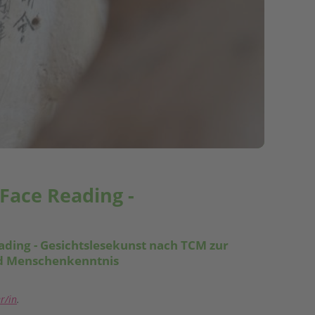
Face Reading -
eading - Gesichtslesekunst nach TCM zur
nd Menschenkenntnis
r/in
.