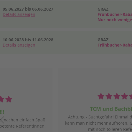
05.06.2027 bis 06.06.2027
GRAZ
Details
anzeigen
Frühbucher-Raba
Nur noch wenige 
10.06.2028 bis 11.06.2028
GRAZ
Details
anzeigen
Frühbucher-Raba
achblüten
Meisterkräute
Einmal damit angefangen,
Organisation, Inhalt, Vortragen
ören. Ganz tolle Seminare
empfehlenswert, informat
ren Referenten.