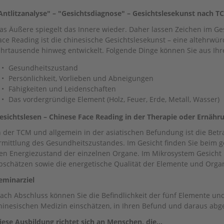
Antlitzanalyse" – "Gesichtsdiagnose" – Gesichtslesekunst nach T
as Äußere spiegelt das Innere wieder. Daher lassen Zeichen im Ge
ace Reading ist die chinesische Gesichtslesekunst – eine altehrwü
ahrtausende hinweg entwickelt. Folgende Dinge können Sie aus Ihr
Gesundheitszustand
Persönlichkeit, Vorlieben und Abneigungen
Fähigkeiten und Leidenschaften
Das vordergründige Element (Holz, Feuer, Erde, Metall, Wasser)
esichtslesen – Chinese Face Reading in der Therapie oder Ernäh
n der TCM und allgemein in der asiatischen Befundung ist die Betra
rmittlung des Gesundheitszustandes. Im Gesicht finden Sie beim g
en Energiezustand der einzelnen Organe. Im Mikrosystem Gesicht 
bschätzen sowie die energetische Qualität der Elemente und Organ
eminarziel
ach Abschluss können Sie die Befindlichkeit der fünf Elemente und
hinesischen Medizin einschätzen, in Ihren Befund und daraus abge
iese Ausbildung richtet sich an Menschen, die…