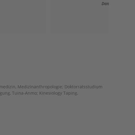
herzlich! :-)
.
Sarah R.
medizin, Medizinanthropologie; Doktorratsstudium
igung, Tuina-Anmo; Kinesiology Taping,