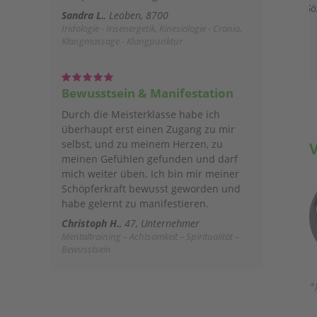
Graz-Gösting, 8051
Sandra L.
Leoben, 8700
Alexan
Iridologie - Irisenergetik, Kinesiologie - Cranio,
Klangmassage - Klangpunktur
Bewusstsein & Manifestation
Durch die Meisterklasse habe ich
überhaupt erst einen Zugang zu mir
selbst, und zu meinem Herzen, zu
meinen Gefühlen gefunden und darf
mich weiter üben. Ich bin mir meiner
Schöpferkraft bewusst geworden und
habe gelernt zu manifestieren.
Christoph H.
47, Unternehmer
Mentaltraining – Achtsamkeit – Spiritualität –
Bewusstsein
*