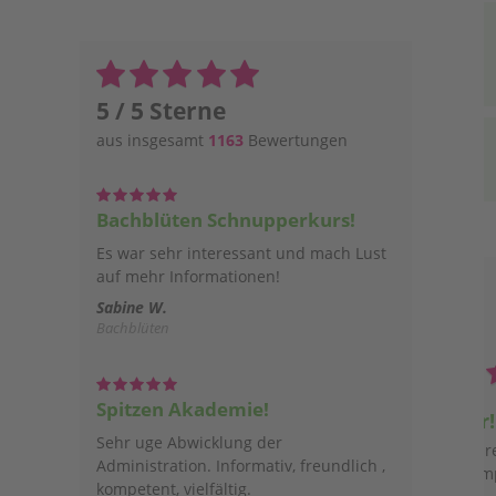
5 / 5 Sterne
aus insgesamt
1163
Bewertungen
Bachblüten Schnupperkurs!
Es war sehr interessant und mach Lust
auf mehr Informationen!
Sabine W.
Bachblüten
TCM und B
Spitzen Akademie!
uper!!!!
Achtung - Suchtgefahr! 
Sehr uge Abwicklung der
Seminare machen einfach Spaß
kann man nicht mehr aufh
Administration. Informativ, freundlich ,
ehr kompetente Referentinnen.
mit noch tolle
kompetent, vielfältig.