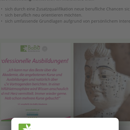
sich durch eine Zusatzqualifikation neue berufliche Chancen s
sich beruflich neu orientieren möchten.
sich umfassende Grundlagen aufgrund von persönlichem Inter