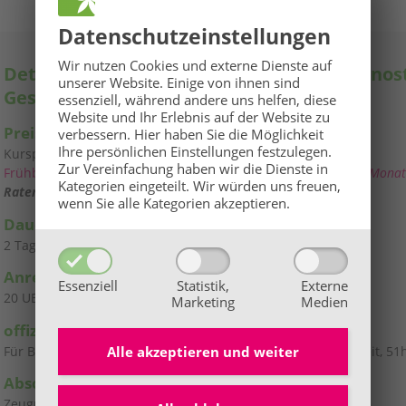
Datenschutz­einstellungen
🌞
GROSSE BaBlü® Sommeraktion
🌞
Wir nutzen Cookies und externe Dienste auf
Details zur Ausbildung TCM-Gesichtsdiagnost
unserer Website. Einige von ihnen sind
Gesichtslesen
Ihr Sommerbonus für Anmeldungen von 27.07. bis 16.08.2026.
essenziell, während andere uns helfen, diese
Website und Ihr Erlebnis auf der Website zu
Preis
verbessern.
Hier haben Sie die Möglichkeit
Ihre persönlichen Einstellungen festzulegen.
Kurspreis
480 €
Zur Vereinfachung haben wir die Dienste in
Frühbucher-Rabatt
-50 €
Gültig bei Anmeldung bis sechs Monat
Kategorien eingeteilt. Wir würden uns freuen,
Ratenzahlung möglich!
wenn Sie alle Kategorien akzeptieren.
Dauer
2 Tage
Anrechenbare
Unterrichtseinheiten (UE)
Essenziell
Statistik,
Externe
20 UE
Marketing
Medien
offizielle Anrechenbarkeit
Alle akzeptieren und
weiter
Für Bildungskarenz anrechenbar insgesamt 68h (17h Kurszeit, 51h
Abschluss
Zeugnis
👉 Hier alle Infos