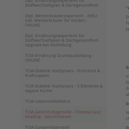
Dipl. Ernährungsexperte/in für
Stoffwechseltypen & Darmgesundheit
"
Dipl. Meisterkräuterexperte/in - (NEU
D
inkl. Meisterkräuter für Kinder) -
F
ONLINE
J
Dipl. Ernährungsexperte/in für
Stoffwechseltypen & Darmgesundheit -
Upgrade bei Vorbildung
TCM-Ernährung Grundausbildung -
ONLINE
G
TCM-Diätetik: Kochpraxis - Frühstück &
Kraftsuppen
I
E
TCM-Diätetik: Kochpraxis - 5 Elemente &
d
vegane Küche
a
TCM-Lebensmittellehre
S
TCM-Gesichtsdiagnostik - Chinese Face
N
Reading - Gesichtslesen
c
TCM-Zungendiagnostik
D