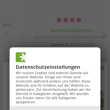
Sommerakademie....
...ist toll und die rasche Prüfung war mit wichtig.
Susanne R.
St. Pölten, 3100
Pop
Datenschutz­einstellungen
🌞
GROSSE BaBlü® Sommeraktion
🌞
Wir nutzen Cookies und externe Dienste auf
unserer Website. Einige von ihnen sind
Ihr Sommerbonus für Anmeldungen von 27.07. bis
essenziell, während andere uns helfen, diese
Website und Ihr Erlebnis auf der Website zu
16.08.2026.
verbessern.
Zur Vereinfachung haben wir die
Vortragende*
Dienste in Kategorien eingeteilt. Wir würden
uns freuen, wenn Sie alle Kategorien
akzeptieren.