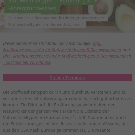
Stoffwechseltypen - Vertiefung &
Hintergrundwissen
Tauchen Sie in das spannende Hintergrundwissen der
Stoffwechseltypen ein - lernen & staunen!
Dieses Seminar ist ein Modul der Ausbildungen
Dipl.
Ernährungsexperte/in für Stoffwechseltypen & Darmgesundheit
und
Dipl. Ernährungsexperte/in für Stoffwechseltypen & Darmgesundheit
- Upgrade bei Vorbildung
.
Zu den Terminen
Die Stoffwechseltypen durch und durch zu verstehen und zu
verinnerlichen ist notwendig, um damit wirklich gut arbeiten zu
können. Ein Blick auf die Ernährungsgewohnheiten der
Naturvölker der ganzen Welt erklärt die Existenz der
Soffwechseltypen im Europa des 21. Jhdt. Spannend ist auch
die Entdeckungsgeschichte dieses relativ jungen Wissens, das
aus den USA nach Europa gekommen ist. Die rasante