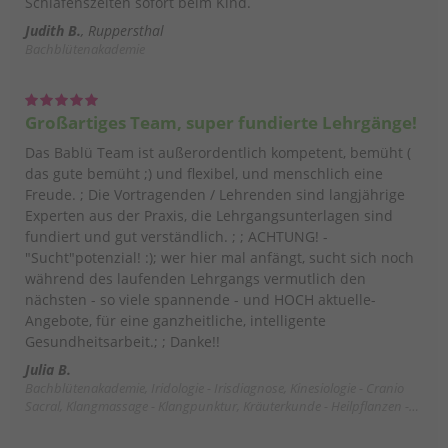
Schlafenszeiten sofort beim Kind.
Judith B.
Ruppersthal
Bachblütenakademie
Großartiges Team, super fundierte Lehrgänge!
Das Bablü Team ist außerordentlich kompetent, bemüht (
das gute bemüht ;) und flexibel, und menschlich eine
Freude. ; Die Vortragenden / Lehrenden sind langjährige
Experten aus der Praxis, die Lehrgangsunterlagen sind
fundiert und gut verständlich. ; ; ACHTUNG! -
"Sucht"potenzial! :); wer hier mal anfängt, sucht sich noch
während des laufenden Lehrgangs vermutlich den
nächsten - so viele spannende - und HOCH aktuelle-
Angebote, für eine ganzheitliche, intelligente
Gesundheitsarbeit.; ; Danke!!
Julia B.
Bachblütenakademie, Iridologie - Irisdiagnose, Kinesiologie - Cranio
Sacral, Klangmassage - Klangpunktur, Kräuterkunde - Heilpflanzen -
Heilpilze - TEM - Waldbaden - Spagyrik