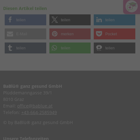
Diesen Artikel teilen
teilen
teilen
teilen
E-Mail
merken
Pocket
teilen
teilen
teilen
BaBlü® ganz gesund GmbH
Plüddemanngasse 39/1
8010 Graz
Email:
office@bablue.at
Telefon:
+43-664-2585949
© by BaBlü® ganz gesund GmbH
Unsere Telefonzeiten