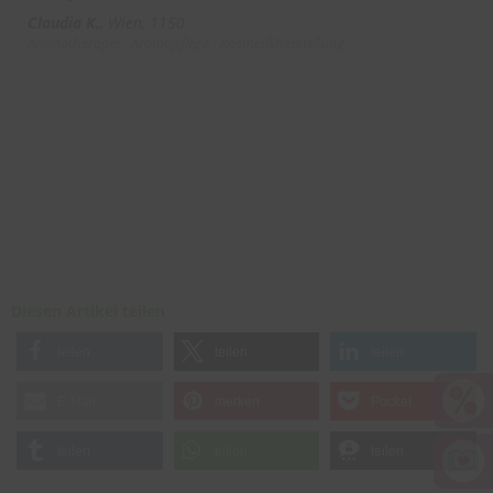
Claudia K.
Wien, 1150
Aromatherapie - Aromapflege - Kosmetikherstellung
Diesen Artikel teilen
teilen
teilen
teilen
E-Mail
merken
Pocket
teilen
teilen
teilen