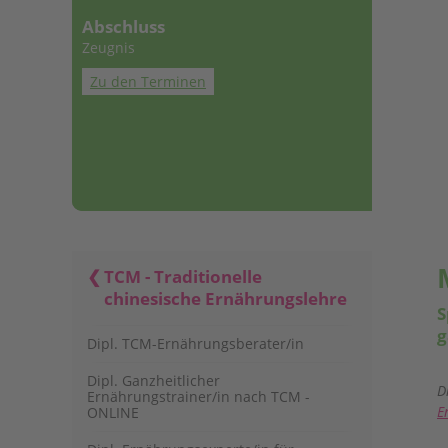
Abschluss
Zeugnis
Zu den Terminen
TCM - Traditionelle
chinesische Ernährungslehre
S
g
Dipl. TCM-Ernährungsberater/in
Dipl. Ganzheitlicher
D
Ernährungstrainer/in nach TCM -
E
ONLINE