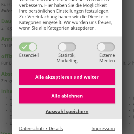
Kurspreis
480 €
verbessern.
Hier haben Sie die Möglichkeit
Ratenzahlung möglich!
Ihre persönlichen Einstellungen festzulegen.
Zur Vereinfachung haben wir die Dienste in
Dauer
Kategorien eingeteilt. Wir würden uns freuen,
wenn Sie alle Kategorien akzeptieren.
2 Tage
Anrechenbare
Unterrichtseinheiten (UE)
20 UE
Essenziell
Statistik,
Externe
offizielle Anrechenbarkeit
Marketing
Medien
Für Bildungskarenz anrechenbar insgesamt 68h (17h Kurszeit, 51h
Abschluss
Alle akzeptieren und
weiter
Zeugnis
Inhalte dieser Ausbildung
👉 Hier alle Infos
Alle ablehnen
Darmgesundheit beginnt in Mund und Magen
Wir freuen uns auf dich!
Die Darmschleimhaut
Ungleichgewichte in der Magen- und
Auswahl speichern
Darmgesundheit
Die Darmsanierung
Datenschutz / Details
Impressum
Voraussetzungen