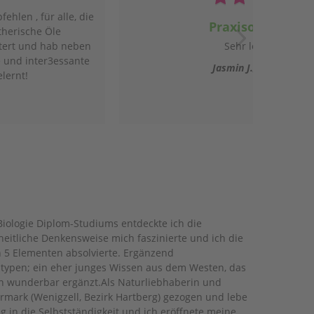
TEM/My
Praxisorientiert
Bei dem Webina
Sehr lehrreich!
TEM, altes Krä
Mythologie. Es
Jasmin J.
Graz, 8020
Sicherheit weit
iologie Diplom-Studiums entdeckte ich die
heitliche Denkensweise mich faszinierte und ich die
 5 Elementen absolvierte. Ergänzend
ltypen; ein eher junges Wissen aus dem Westen, das
en wunderbar ergänzt.Als Naturliebhaberin und
ermark (Wenigzell, Bezirk Hartberg) gezogen und lebe
 in die Selbstständigkeit und ich eröffnete meine