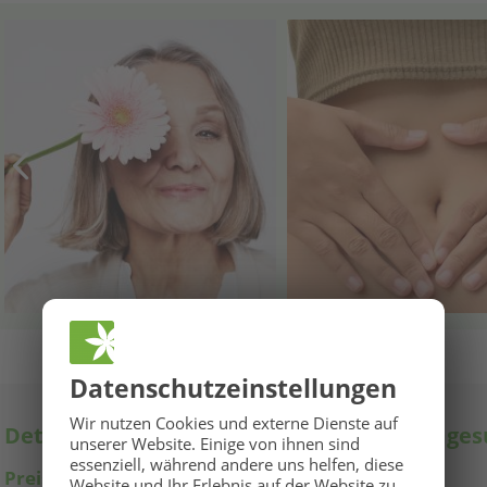
Datenschutz­einstellungen
🌞
GROSSE BaBlü® Sommeraktion
🌞
Wir nutzen Cookies und externe Dienste auf
Details zur Ausbildung Magen- und Darmgesu
unserer Website. Einige von ihnen sind
Ihr Sommerbonus für Anmeldungen von 27.07. bis 16.08.2026.
essenziell, während andere uns helfen, diese
Preis
Website und Ihr Erlebnis auf der Website zu