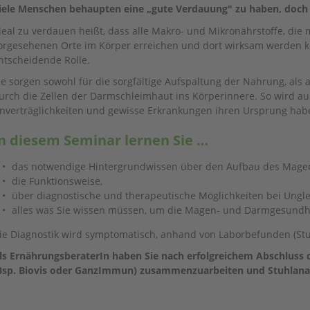
iele Menschen behaupten eine „gute Verdauung" zu haben, doch 
deal zu verdauen heißt, dass alle Makro- und Mikronährstoffe, die 
orgesehenen Orte im Körper erreichen und dort wirksam werden 
ntscheidende Rolle.
ie sorgen sowohl für die sorgfältige Aufspaltung der Nahrung, als 
urch die Zellen der Darmschleimhaut ins Körperinnere. So wird au
nverträglichkeiten und gewisse Erkrankungen ihren Ursprung hab
n diesem Seminar lernen Sie …
das notwendige Hintergrundwissen über den Aufbau des Mage
die Funktionsweise,
über diagnostische und therapeutische Möglichkeiten bei Ungl
alles was Sie wissen müssen, um die Magen- und Darmgesundheit
ie Diagnostik wird symptomatisch, anhand von Laborbefunden (Stu
ls ErnährungsberaterIn haben Sie nach erfolgreichem Abschluss 
Bsp. Biovis oder GanzImmun) zusammenzuarbeiten und Stuhlanalys