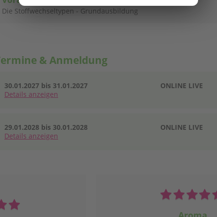
Die Stoffwechseltypen - Grundausbildung
Termine & Anmeldung
30.01.2027 bis 31.01.2027
ONLINE LIVE
Details
anzeigen
29.01.2028 bis 30.01.2028
ONLINE LIVE
Details
anzeigen
Aroma