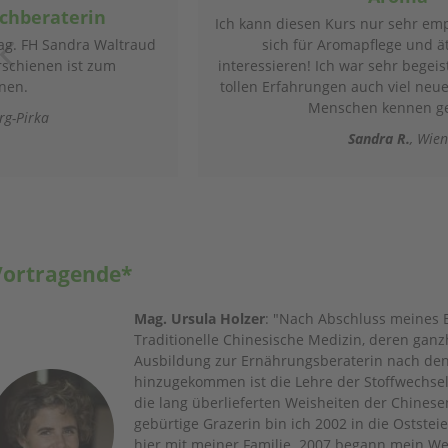
 diesen Kurs nur sehr empfehlen , für alle, die
sich für Aromapflege und ätherische Öle
sieren! Ich war sehr begeistert und hab neben
 Erfahrungen auch viel neue und inter3essante
Menschen kennen gelernt!
Sandra R.
Wien
Vortragende*
Mag. Ursula Holzer
: "Nach Abschluss meines B
Traditionelle Chinesische Medizin, deren ganz
Ausbildung zur Ernährungsberaterin nach den
hinzugekommen ist die Lehre der Stoffwechse
die lang überlieferten Weisheiten der Chines
gebürtige Grazerin bin ich 2002 in die Oststei
hier mit meiner Familie. 2007 begann mein Weg