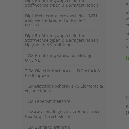
Dipl. Ernährungsexperte/in für
V
Stoffwechseltypen & Darmgesundheit
I
Dipl. Meisterkräuterexperte/in - (NEU
v
inkl. Meisterkräuter für Kinder) -
ONLINE
e
S
Dipl. Ernährungsexperte/in für
d
Stoffwechseltypen & Darmgesundheit -
Upgrade bei Vorbildung
U
TCM-Ernährung Grundausbildung -
I
ONLINE
TCM-Diätetik: Kochpraxis - Frühstück &
Kraftsuppen
TCM-Diätetik: Kochpraxis - 5 Elemente &
vegane Küche
D
TCM-Lebensmittellehre
A
TCM-Gesichtsdiagnostik - Chinese Face
(
Reading - Gesichtslesen
TCM-Zungendiagnostik