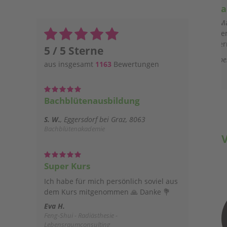
Diplom Aromafachberaterin
Ich kann
nde es sehr schade, dass Mag. FH Sandra Waltraud
Stoper nie persönlich erschienen ist zum
interes
Kennenlernen.
tollen
5 / 5 Sterne
M. K.
Seiersberg-Pirka
aus insgesamt
1163
Bewertungen
Bachblütenausbildung
S. W.
Eggersdorf bei Graz, 8063
Bachblütenakademie
Super Kurs
Ich habe für mich persönlich soviel aus
dem Kurs mitgenommen 🙏 Danke 💐
Eva H.
Feng-Shui - Radiästhesie -
Lebensraumconsulting