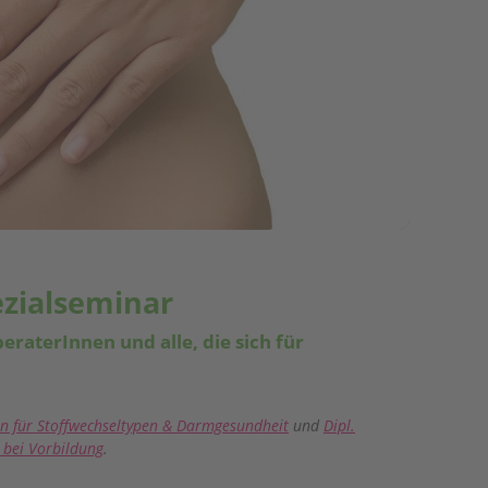
zialseminar
raterInnen und alle, die sich für
in für Stoffwechseltypen & Darmgesundheit
und
Dipl.
 bei Vorbildung
.