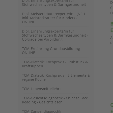
Dipl. Ernährungsexperte/in für
D
Stoffwechseltypen & Darmgesundheit
C
E
Dipl. Meisterkräuterexperte/in - (NEU
inkl. Meisterkräuter für Kinder) -
ONLINE
B
Dipl. Ernährungsexperte/in für
Stoffwechseltypen & Darmgesundheit -
A
Upgrade bei Vorbildung
t
TCM-Ernährung Grundausbildung -
ONLINE
TCM-Diätetik: Kochpraxis - Frühstück &
Kraftsuppen
TCM-Diätetik: Kochpraxis - 5 Elemente &
vegane Küche
TCM-Lebensmittellehre
TCM-Gesichtsdiagnostik - Chinese Face
Reading - Gesichtslesen
G
E
TCM-Zungendiagnostik