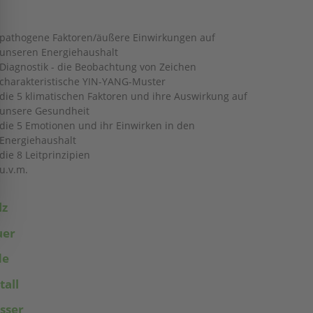
pathogene Faktoren/äußere Einwirkungen auf
unseren Energiehaushalt
Diagnostik - die Beobachtung von Zeichen
charakteristische YIN-YANG-Muster
die 5 klimatischen Faktoren und ihre Auswirkung auf
unsere Gesundheit
die 5 Emotionen und ihr Einwirken in den
Energiehaushalt
die 8 Leitprinzipien
u.v.m.
lz
uer
de
all
sser