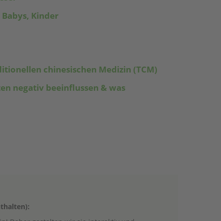
 Babys, Kinder
tionellen chinesischen Medizin (TCM)
en negativ beeinflussen & was
thalten):