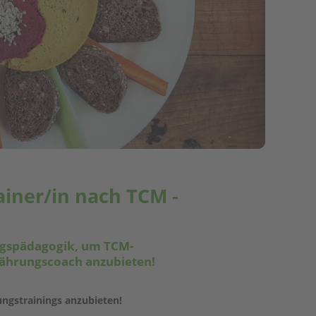
ainer/in nach TCM -
ngspädagogik, um TCM-
nährungscoach anzubieten!
ngstrainings anzubieten!