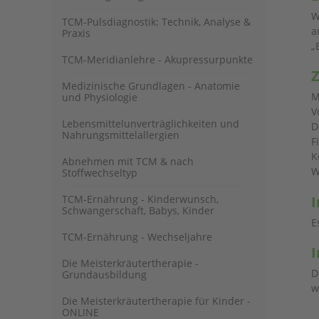
W
TCM-Pulsdiagnostik: Technik, Analyse &
a
Praxis
„
TCM-Meridianlehre - Akupressurpunkte
Z
Medizinische Grundlagen - Anatomie
M
und Physiologie
V
Lebensmittelunverträglichkeiten und
D
Nahrungsmittelallergien
F
K
Abnehmen mit TCM & nach
W
Stoffwechseltyp
TCM-Ernährung - Kinderwunsch,
I
Schwangerschaft, Babys, Kinder
E
TCM-Ernährung - Wechseljahre
I
Die Meisterkräutertherapie -
D
Grundausbildung
w
Die Meisterkräutertherapie für Kinder -
ONLINE