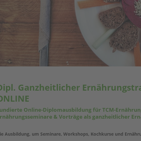
Dipl. Ganzheitlicher Ernährungstr
ONLINE
undierte Online-Diplomausbildung für TCM-Ernähru
rnährungsseminare & Vorträge als ganzheitlicher Er
ie Ausbildung, um Seminare, Workshops, Kochkurse und Ernähru