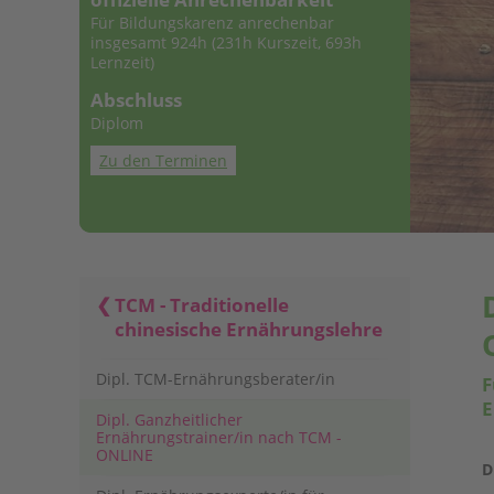
Für Bildungskarenz anrechenbar
insgesamt 924h (231h Kurszeit, 693h
Lernzeit)
Abschluss
Diplom
Zu den Terminen
TCM - Traditionelle
chinesische Ernährungslehre
Dipl. TCM-Ernährungsberater/in
F
E
Dipl. Ganzheitlicher
Ernährungstrainer/in nach TCM -
ONLINE
D