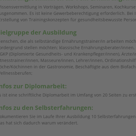
issensvermittlung in Vorträgen, Workshops, Seminaren, Kochkurs
usgenommen. Es ist keine Gewerbeberechtigung erforderlich. Bei I
Erstellung von Trainingskonzepten für gesundheitsbewusste Pers
ielgruppe der Ausbildung
enschen, die als selbständige Ernährungstrainer/in arbeiten möch
ordergrund stellen möchten; klassische Ernährungsberater/innen, 
GKP (Diplomierte Gesundheits- und Krankenpfleger/innen), Ärzte/
itnesstrainer/innen, Masseure/innen, Lehrer/innen, Ordinationsh
öche/Köchinnen in der Gastronomie, Beschäftigte aus dem Biofac
ellnessberufen;
nfos zur Diplomarbeit:
s ist eine schriftliche Diplomarbeit im Umfang von 20 Seiten zu erst
nfos zu den Selbsterfahrungen:
okumentieren Sie im Laufe Ihrer Ausbildung 10 Selbsterfahrungen
as hat sich dadurch warum verändert.