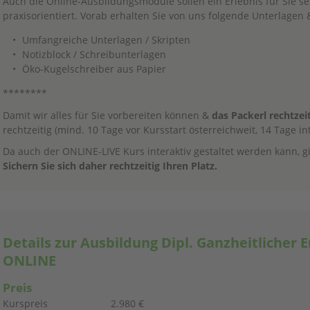
Auch die Online-Ausbildungsmodule sollen ein Erlebnis für Sie sei
praxisorientiert. Vorab erhalten Sie von uns folgende Unterlagen 
Umfangreiche Unterlagen / Skripten
Notizblock / Schreibunterlagen
Öko-Kugelschreiber aus Papier
********
Damit wir alles für Sie vorbereiten können &
das Packerl rechtze
rechtzeitig (mind. 10 Tage vor Kursstart österreichweit, 14 Tage in
Da auch der ONLINE-LIVE Kurs interaktiv gestaltet werden kann, g
Sichern Sie sich daher rechtzeitig Ihren Platz.
Details zur Ausbildung Dipl. Ganzheitlicher 
ONLINE
Preis
Kurspreis
2.980 €