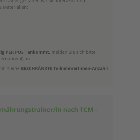
n! Daher gestalten wir sie interaktiv und
& Materialien:
itig PER POST ankommt,
melden Sie sich bitte
ternational) an.
ibt`s eine
BESCHRÄNKTE TeilnehmerInnen-Anzahl!
Ernährungstrainer/in nach TCM -