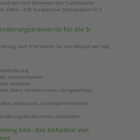
 nach den Fünf Elementen (der Traditionellen
d „DACH – 5 EE Europäischer Dachverband für 5
rnährungstrainer/in für die 5-
rnährung nach TCM können Sie zum Beispiel wie folgt
eitsförderung
latz, Seniorenheimen
sunde Gemeinde
de, Eltern, Senioren/innen, Übergewichtige,
studios, Restaurants, Cateringunternehmen,
 Ernährungsberater/innen vorbehalten.
aining bzw. das Abhalten von
iner