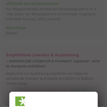
offizielle Anrechenbarkeit
Für Pflegefachkräfte anerkannte Fortbildung nach § 63, §
104c GuKG; Für Bildungskarenz anrechenbar insgesamt
276h (69h Kurszeit, 207h Lernzeit)
Abschluss
Diplom
Empfohlene Literatur & Ausstattung
+ EMPFOHLENE LITERATUR & Produkte* (optional - nicht
im Kurspreis enthalten):
Ergänzend zur Ausbildung empfehlen wir folgende
vertiefende Literatur & Produkte (erhältlich im BaBlü®
Online-Shop):
Buch - Die Meisterkräutertherapie
(Fachbuch zur
Ausbildung)
Plakat - Die Meisterkräutertherapie - groß A1
Die Meisterkräutertherapie KARTENSET: