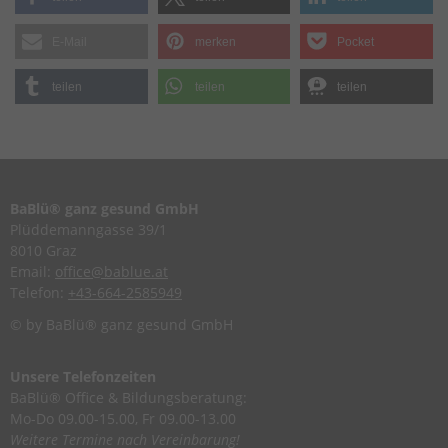
E-Mail
merken
Pocket
teilen
teilen
teilen
BaBlü® ganz gesund GmbH
Plüddemanngasse 39/1
8010 Graz
Email:
office@bablue.at
Telefon:
+43-664-2585949
© by BaBlü® ganz gesund GmbH
Unsere Telefonzeiten
BaBlü® Office & Bildungsberatung:
Mo-Do 09.00-15.00, Fr 09.00-13.00
Weitere Termine nach Vereinbarung!