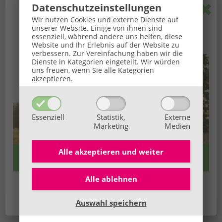
Pop
Datenschutz­einstellungen
Kräuterkobolds Heilmeditation Kartenset – 24 Karten
🌞
GROSSE BaBlü® Sommeraktion
🌞
Wir nutzen Cookies und externe Dienste auf
A6 mit Meistertitel & Illustration
unserer Website. Einige von ihnen sind
Ihr Sommerbonus für Anmeldungen von 27.07. bis
essenziell, während andere uns helfen, diese
Website und Ihr Erlebnis auf der Website zu
16.08.2026.
Weitere Fachbücher als Hintergrundwissen zur TCM
verbessern.
Zur Vereinfachung haben wir die
Dienste in Kategorien eingeteilt. Wir würden
Hier gehts zum Gratis-Download:
3 praktische Unterlagen
uns freuen, wenn Sie alle Kategorien
zum Nachschlagen, Lernen und Beschriften Ihrer
akzeptieren.
Kräutergläser
********
Essenziell
Statistik,
Externe
Marketing
Medien
*Wir schicken Ihnen Zusatzprodukte/Literatur vom BaBlü®
Online-Shop
VERSANDKOSTENFREI
GEMEINSAM
mit Ihrer
Start-Ausrüstung per Post zu
- wenn Sie Ihre Ware
Alle akzeptieren und
weiter
spätestens 10 Tage vor Kurs-Start innerhalb Österreich &
international 14 Tage mit '
Selbstabholung
' und
Angabe
des Kurs-Starttermins
in den 'Anmerkungen' bestellen.
Alle ablehnen
👉 Hier alle Infos
Wir freuen uns auf dich!
Auswahl speichern