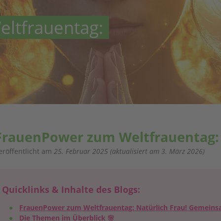
ltfrauentag:
FrauenPower zum Weltfrauentag: N
eröffentlicht am
25. Februar 2025
(aktualisiert am
3. März 2026
)
Quicklinks & Inhalte des Blogs:
FrauenPower zum Weltfrauentag: Natürlich Frau! Gemeinsam
Die Themen im Überblick 🌸