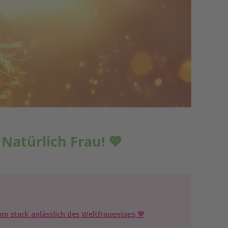
atürlich Frau! 💖
 stark anlässlich des Weltfrauentags 💖