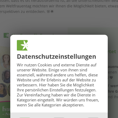
issen, dass es oft herausfordernd ist, all die unterschiedlichen B
em Weltfrauentag möchten wir Ihnen die Möglichkeit bieten, etwas 
erspektiven zu entdecken. 🌸🌟
Was Sie erwartet 
Datenschutz­einstellungen
Energie ✨
🌞
GROSSE BaBlü® Sommeraktion
🌞
Wir nutzen Cookies und externe Dienste auf
Im Rahmen der
Frauen
unserer Website. Einige von ihnen sind
Vorträge
🎤✨, in denen
Ihr Sommerbonus für Anmeldungen von 27.07. bis 16.08.2026.
essenziell, während andere uns helfen, diese
mit Ihnen teilen. 💡💖
Website und Ihr Erlebnis auf der Website zu
verbessern.
Hier haben Sie die Möglichkeit
Freuen Sie sich auf
wert
Ihre persönlichen Einstellungen festzulegen.
die Ihnen helfen,
Ihre 
Zur Vereinfachung haben wir die Dienste in
kennenzulernen und I
Kategorien eingeteilt. Wir würden uns freuen,
wenn Sie alle Kategorien akzeptieren.