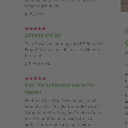
folgen noch mehr.
K. P.
Graz
Schlank mit BB
Tolle Zusatzausbildung zum BB-Berater!
Empfehle ich allen, die bereits Klienten
O
beraten!
J. T.
Hornstein
E
i
Dipl. Verhaltensberaterin für
w
Katzen
I
Ein herzliches Dankeschön auch noch
a
einmal an Lisa für die freundliche und
t
kompetente Beratung am Telefon. Auch
e
der Online-Infoabend war für mich
D
äußerst informativ und hat meine