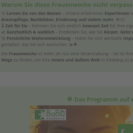
Warum Sie diese Frauenwoche nicht verpasse
💡
Lernen Sie von den Besten
– Unsere erfahrenen
Expertinnen
t
Aromapflege, Bachblüten, Ernährung und vielem mehr
. 🌸🧘‍♀️
⏳
Zeit für Sie
– Nehmen Sie sich endlich
bewusst Zeit
für Ihre ei
🌿
Ganzheitlich & weiblich
– Entdecken Sie, wie Sie
Körper, Geist 
🚀
Persönliche Weiterentwicklung
– Holen Sie sich wertvolle
Impu
gestalten, das Sie sich wünschen. 💫🌟
Die
Frauenwoche
ist mehr als nur eine Veranstaltung – sie ist Ih
Wege
zu finden, um Ihre
innere und äußere Welt
in Einklang zu b
🌟 Das Programm auf e