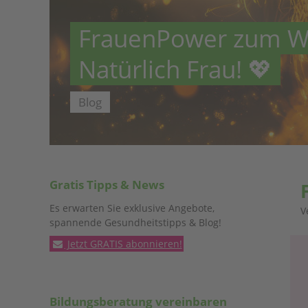
FrauenPower zum We
Natürlich Frau! 💖
Blog
Gratis Tipps & News
Es erwarten Sie exklusive Angebote,
V
spannende Gesundheitstipps & Blog!
Jetzt GRATIS abonnieren!
Bildungsberatung vereinbaren