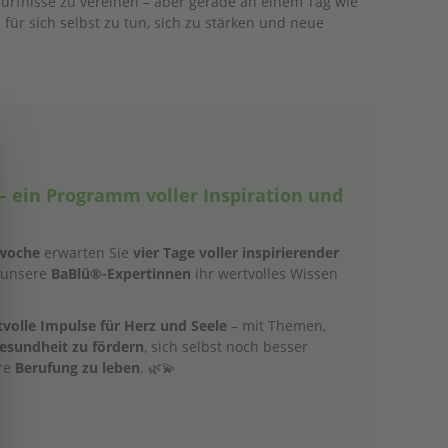
edürfnisse zu vereinen – aber gerade an einem Tag wie
für sich selbst zu tun, sich zu stärken und neue
– ein Programm voller Inspiration und
Popup schließen
woche
erwarten Sie
vier Tage voller inspirierender
 unsere
BaBlü®-Expertinnen
ihr wertvolles Wissen
volle Impulse für Herz und Seele
– mit Themen,
Gesundheit zu fördern
, sich selbst noch besser
hre
Berufung zu leben
. 🌿💫