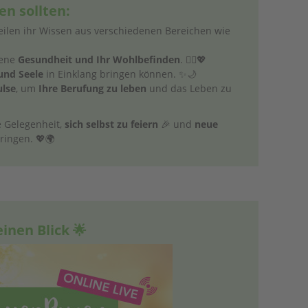
n sollten:
eilen ihr Wissen aus verschiedenen Bereichen wie
gene
Gesundheit und Ihr Wohlbefinden
. 💆‍♀️💖
und Seele
in Einklang bringen können. ✨🌙
lse
, um
Ihre Berufung zu leben
und das Leben zu
re Gelegenheit,
sich selbst zu feiern
🎉 und
neue
ringen. 💖🌍
inen Blick 🌟