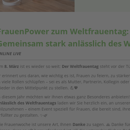
FrauenPower zum Weltfrauentag
Gemeinsam stark anlässlich des W
NLINE LIVE
Am
8. März
ist es wieder so weit:
Der Weltfrauentag
steht vor der T
r erinnert uns daran, wie wichtig es ist, Frauen zu feiern, zu stärke
n viele Rollen schlüpfen – sei es als Mutter, Partnerin, Kollegin od
ieder in den Mittelpunkt zu stellen. 💪💖
n diesem Jahr möchten wir Ihnen etwas ganz Besonderes anbieten
nlässlich des Weltfrauentags
laden wir Sie herzlich ein, an unser
eilzunehmen – einem Event speziell für Frauen, die bereit sind, ih
rfüllter zu gestalten. ✨🌿
ie Frauenwoche ist unsere Art, Ihnen
Danke
zu sagen. 🙏 Danke für