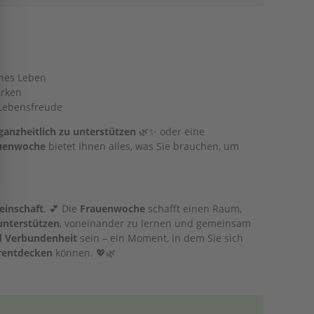
nes Leben
ärken
 Lebensfreude
ganzheitlich zu unterstützen
🌿✨ oder eine
uenwoche
bietet Ihnen alles, was Sie brauchen, um
inschaft
. 💕 Die
Frauenwoche
schafft einen Raum,
unterstützen
, voneinander zu lernen und gemeinsam
nd Verbundenheit
sein – ein Moment, in dem Sie sich
erentdecken
können. 💖🌿